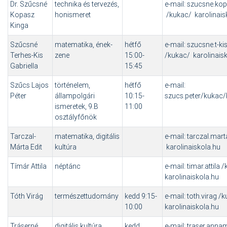
Dr. Szűcsné
technika és tervezés,
e-mail: szucsne.ko
Kopasz
honismeret
/kukac/ karolinais
Kinga
Szűcsné
matematika, ének-
hétfő
e-mail: szucsne.t-ki
Terhes-Kis
zene
15:00-
/kukac/ karolinais
Gabriella
15:45
Szűcs Lajos
történelem,
hétfő
e-mail:
Péter
állampolgári
10:15-
szucs.peter/kukac/
ismeretek, 9.B
11:00
osztályfőnök
Tarczal-
matematika, digitális
e-mail: tarczal.mar
Márta Edit
kultúra
karolinaiskola.hu
Tímár Attila
néptánc
e-mail: timar.attila 
karolinaiskola.hu
Tóth Virág
természettudomány
kedd 9:15-
e-mail: toth.virag /
10:00
karolinaiskola.hu
Tráserné
digitális kultúra,
kedd
e-mail: traser.anna