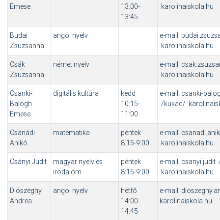
Emese
13:00-
karolinaiskola.hu
13:45
Budai
angol nyelv
e-mail: budai.zsuz
Zsuzsanna
karolinaiskola.hu
Csák
német nyelv
e-mail: csak.zsuzs
Zsuzsanna
karolinaiskola.hu
Csanki-
digitális kultúra
kedd
e-mail: csanki-bal
Balogh
10:15-
/kukac/ karolinais
Emese
11:00
Csanádi
matematika
péntek
e-mail: csanadi.an
Anikó
8.15-9:00
karolinaiskola.hu
Csányi Judit
magyar nyelv és
péntek
e-mail: csanyi.judit
irodalom
8:15-9:00
karolinaiskola.hu
Diószeghy
angol nyelv
hétfő
e-mail: dioszeghy.
Andrea
14:00-
karolinaiskola.hu
14:45