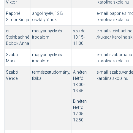
Viktor
karolinaiskola.hu
Pappné
angol nyelv, 12.B
e-mail: pappne.sim
Simor Kinga
osztályfőnök
karolinaiskola.hu
dr.
magyar nyelv és
szerda
e-mail: steinbachn
Steinbachné
irodalom
10:15-
/kukac/ karolinais
Bobok Anna
11:00
Szabó
magyar nyelv és
e-mail: szabomaria
Mária
irodalom
karolinaiskola.hu
Szabó
természettudomány,
A héten:
e-mail: szabo.vende
Vendel
fizika
Hétfő
karolinaiskola.hu
13:00-
13:45
B héten:
Hétfő
12:05-
12:50