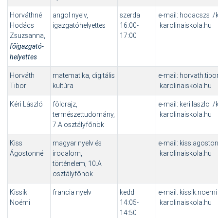
Horváthné
angol nyelv,
szerda
e-mail: hodacszs /
Hodács
igazgatóhelyettes
16:00-
karolinaiskola.hu
Zsuzsanna,
17:00
főigazgató-
helyettes
Horváth
matematika, digitális
e-mail: horvath.tib
Tibor
kultúra
karolinaiskola.hu
Kéri László
földrajz,
e-mail: keri.laszlo 
természettudomány,
karolinaiskola.hu
7.A osztályfőnök
Kiss
magyar nyelv és
e-mail: kiss.agost
Ágostonné
irodalom,
karolinaiskola.hu
történelem, 10.A
osztályfőnök
Kissik
francia nyelv
kedd
e-mail: kissik.noem
Noémi
14:05-
karolinaiskola.hu
14:50