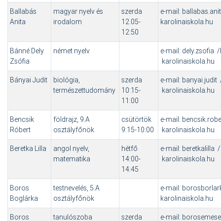
Ballabás
magyar nyelv és
szerda
e-mail: ballabas.ani
Anita
irodalom
12.05-
karolinaiskola.hu
12:50
Bánné Dely
német nyelv
e-mail: dely.zsofia 
Zsófia
karolinaiskola.hu
Bányai Judit
biológia,
szerda
e-mail: banyai.judit
természettudomány
10:15-
karolinaiskola.hu
11:00
Bencsik
földrajz, 9.A
csütörtök
e-mail: bencsik.rob
Róbert
osztályfőnök
9:15-10:00
karolinaiskola.hu
Beretka Lilla
angol nyelv,
hétfő
e-mail: beretkalilla
matematika
14:00-
karolinaiskola.hu
14:45
Boros
testnevelés, 5.A
e-mail: borosborla
Boglárka
osztályfőnök
karolinaiskola.hu
Boros
tanulószoba
szerda
e-mail: borosemese