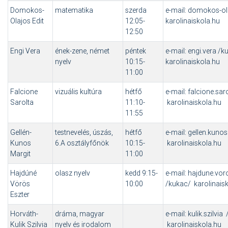
Domokos-
matematika
szerda
e-mail: domokos-ol
Olajos Edit
12:05-
karolinaiskola.hu
12:50
Engi Vera
ének-zene, német
péntek
e-mail: engi.vera /k
nyelv
10:15-
karolinaiskola.hu
11:00
Falcione
vizuális kultúra
hétfő
e-mail: falcione.sa
Sarolta
11:10-
karolinaiskola.hu
11:55
Gellén-
testnevelés, úszás,
hétfő
e-mail: gellen.kuno
Kunos
6.A osztályfőnök
10:15-
karolinaiskola.hu
Margit
11:00
Hajdúné
olasz nyelv
kedd 9:15-
e-mail: hajdune.vor
Vörös
10:00
/kukac/ karolinais
Eszter
Horváth-
dráma, magyar
e-mail: kulik.szilvia
Kulik Szilvia
nyelv és irodalom
karolinaiskola.hu