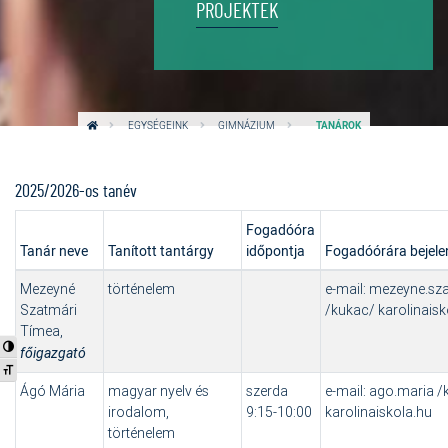
PROJEKTEK
EGYSÉGEINK
GIMNÁZIUM
TANÁROK
2025/2026-os tanév
Fogadóóra
Tanár neve
Tanított tantárgy
időpontja
Fogadóórára bejele
Mezeyné
történelem
e-mail: mezeyne.sz
Szatmári
/kukac/ karolinaisk
Tímea,
Nagy kontraszt váltása
főigazgató
Betűméret váltása
Ágó Mária
magyar nyelv és
szerda
e-mail: ago.maria 
irodalom,
9:15-10:00
karolinaiskola.hu
történelem