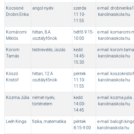
Kocsisné
angol nyelv
szerda
e-mail: drobnierika
Drobni Erika
11:10-
karolinaiskola.hu
11:55
Komáromi
hittan, 8.A
hétfő 9:15-
e-mail: komaromi.
Miklós
osztályfőnök
10:00
karolinaiskola.hu
Korom
testnevelés, úszás
kedd
e-mail: korom.tam
Tamás
14:45-
karolinaiskola.hu
15:30
Kószó
hittan, 12.A
péntek
e-mail: koszokristo
Kristóf
osztályfőnök
11:10-
karolinaiskola.hu
11:55
Kozma Júlia
német nyelv,
kedd
e-mail: kozma.julia
történelem
14:00-
karolinaiskola.hu
14:45
Leéh Kinga
fizika, matematika
péntek
e-mail: balogh.king
8:15-9:00
karolinaiskola.hu