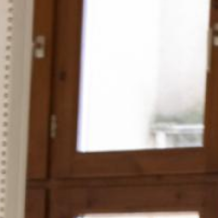
Ugrás
a
tartalomra