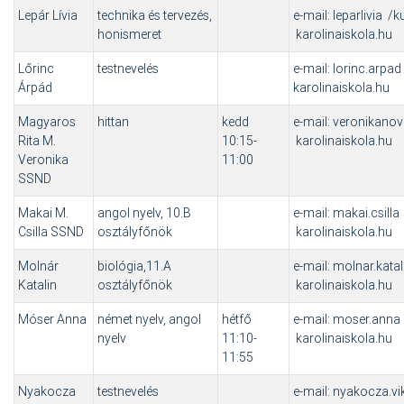
Lepár Lívia
technika és tervezés,
e-mail: leparlivia /
honismeret
karolinaiskola.hu
Lőrinc
testnevelés
e-mail: lorinc.arpa
Árpád
karolinaiskola.hu
Magyaros
hittan
kedd
e-mail: veronikano
Rita M.
10:15-
karolinaiskola.hu
Veronika
11:00
SSND
Makai M.
angol nyelv, 10.B
e-mail: makai.csill
Csilla SSND
osztályfőnök
karolinaiskola.hu
Molnár
biológia,11.A
e-mail: molnar.kata
Katalin
osztályfőnök
karolinaiskola.hu
Móser Anna
német nyelv, angol
hétfő
e-mail: moser.anna
nyelv
11:10-
karolinaiskola.hu
11:55
Nyakocza
testnevelés
e-mail: nyakocza.vi