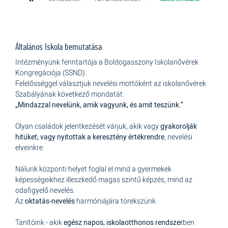
Általános Iskola bemutatása
Intézményünk fenntartója a Boldogasszony Iskolanővérek
Kongregációja (SSND).
Felelősséggel választjuk nevelési mottóként az iskolanővérek
Szabályának következő mondatát:
„Mindazzal nevelünk, amik vagyunk, és amit teszünk.”
Olyan családok jelentkezését várjuk, akik vagy
gyakorolják
hitüket; vagy nyitottak a keresztény értékrendre
, nevelési
elveinkre.
Nálunk központi helyet foglal el mind a gyermekek
képességeikhez illeszkedő magas szintű képzés, mind az
odafigyelő nevelés.
Az
oktatás-nevelés
harmóniájára törekszünk.
Tanítóink - akik
egész napos, iskolaotthonos rendszer
ben