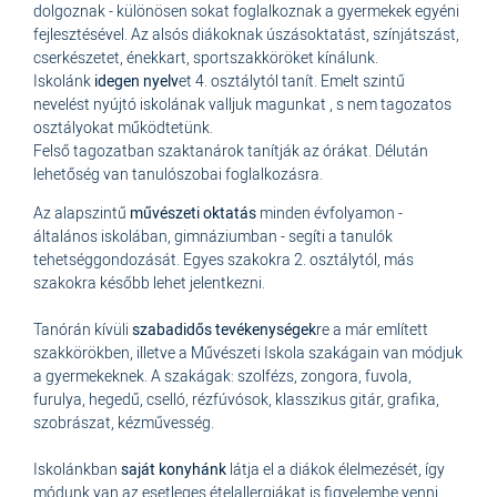
dolgoznak - különösen sokat foglalkoznak a gyermekek egyéni
fejlesztésével. Az alsós diákoknak úszásoktatást, színjátszást,
cserkészetet, énekkart, sportszakköröket kínálunk.
Iskolánk
idegen nyelv
et 4. osztálytól tanít. Emelt szintű
nevelést nyújtó iskolának valljuk magunkat , s nem tagozatos
osztályokat működtetünk.
Felső tagozatban szaktanárok tanítják az órákat. Délután
lehetőség van tanulószobai foglalkozásra.
Az alapszintű
művészeti oktatás
minden évfolyamon -
általános iskolában, gimnáziumban - segíti a tanulók
tehetséggondozását. Egyes szakokra 2. osztálytól, más
szakokra később lehet jelentkezni.
Tanórán kívüli
szabadidős tevékenységek
re a már említett
szakkörökben, illetve a Művészeti Iskola szakágain van módjuk
a gyermekeknek. A szakágak: szolfézs, zongora, fuvola,
furulya, hegedű, cselló, rézfúvósok, klasszikus gitár, grafika,
szobrászat, kézművesség.
Iskolánkban
saját konyhánk
látja el a diákok élelmezését, így
módunk van az esetleges ételallergiákat is figyelembe venni.