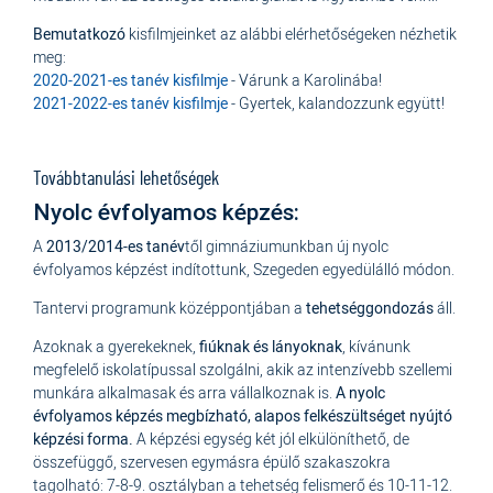
Bemutatkozó
kisfilmjeinket az alábbi elérhetőségeken nézhetik
meg:
2020-2021-es tanév kisfilmje
- Várunk a Karolinába!
2021-2022-es tanév kisfilmje
- Gyertek, kalandozzunk együtt!
Továbbtanulási lehetőségek
Nyolc évfolyamos képzés:
A
2013/2014-es tanév
től gimnáziumunkban új nyolc
évfolyamos képzést indítottunk, Szegeden egyedülálló módon.
Tantervi programunk középpontjában a
tehetséggondozás
áll.
Azoknak a gyerekeknek,
fiúknak és lányoknak
, kívánunk
megfelelő iskolatípussal szolgálni, akik az intenzívebb szellemi
munkára alkalmasak és arra vállalkoznak is.
A nyolc
évfolyamos képzés megbízható, alapos felkészültséget nyújtó
képzési forma.
A képzési egység két jól elkülöníthető, de
összefüggő, szervesen egymásra épülő szakaszokra
tagolható: 7-8-9. osztályban a tehetség felismerő és 10-11-12.