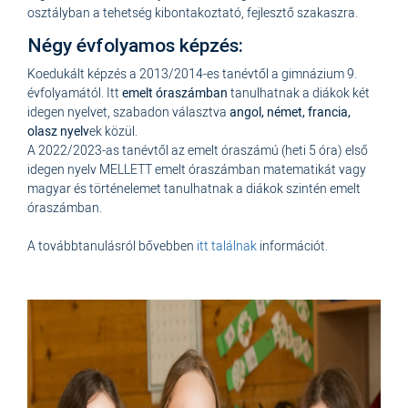
osztályban a tehetség kibontakoztató, fejlesztő szakaszra.
Négy évfolyamos képzés:
Koedukált képzés a 2013/2014-es tanévtől a gimnázium 9.
évfolyamától. Itt
emelt óraszámban
tanulhatnak a diákok két
idegen nyelvet, szabadon választva
angol, német, francia,
olasz nyelv
ek közül.
A 2022/2023-as tanévtől az emelt óraszámú (heti 5 óra) első
idegen nyelv MELLETT emelt óraszámban matematikát vagy
magyar és történelemet tanulhatnak a diákok szintén emelt
óraszámban.
A továbbtanulásról bővebben
itt találnak
információt.