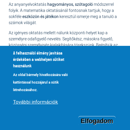
Az anyanyelvoktatás
hagyományos, szótagoló
módszerrel
folyik. A matematika oktatásánál fontosnak tartjuk, hogy a
sokféle
eszközön és játékon
keresztül ismerje meg a tanuló a
számok világát.
Az igényes oktatás mellett nálunk központi helyet kap a
személyre odafigyelő nevelés. Segítőkész, másokra figyelő,
közösségi személyiség kialakítására törekszünk. Beépítjük az
imát a gyermekek mindennapi életébe. Harmonikus, teljes
A felhasználói élmény javítása
személyiséget szeretnénk nevelni.
érdekében a webhelyen sütiket
használunk
Azokat a családokat szeretettel várjuk, akik nyitottak nevelési
elveinkre, fontos számukra, hogy gyermekük odafigyelő,
Az oldal bármely hivatkozására való
szerető, elfogadó légkörben legyen és ezekben
kattintással hozzájárul a sütik
együttműködőek tudnak lenni.
létrehozásához.
További információk
Jelentkezés módja
Iskolánk jelentkezési lapját az
iskola portáján
lehet kérni
Elfogadom
vagy
letölthető
ezen az oldalon a jelentkezési időszakban vagy
az
Intézményi dokumentumok
menüből.