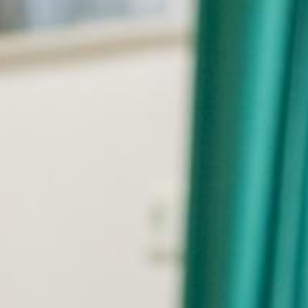
Ugrás
a
tartalomra