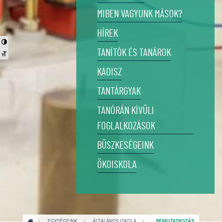
MIBEN VAGYUNK MÁSOK?
HÍREK
Nagy kontraszt váltása
TANÍTÓK ÉS TANÁROK
Betűméret váltása
KADISZ
TANTÁRGYAK
TANÓRÁN KÍVÜLI
FOGLALKOZÁSOK
BÜSZKESÉGEINK
ÖKOISKOLA
EGYSÉGEINK
ÁLTALÁNOS ISKOLA
BEMUTATKOZÁS