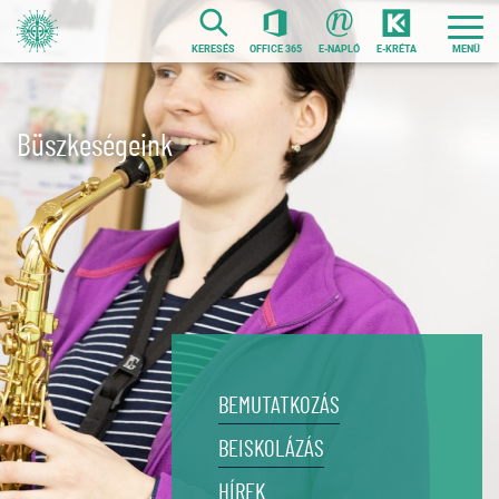
Ugrás
a
KERESÉS
OFFICE 365
E-NAPLÓ
E-KRÉTA
tartalomra
Büszkeségeink
BEMUTATKOZÁS
BEISKOLÁZÁS
HÍREK