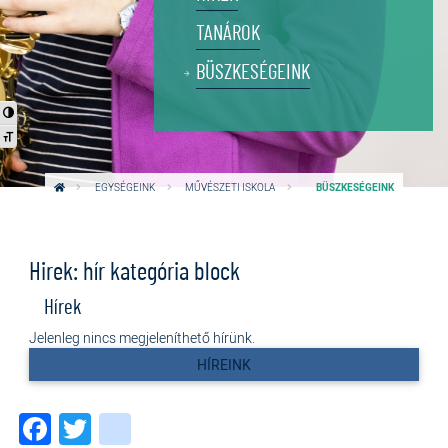
TANÁROK
BÜSZKESÉGEINK
Nagy kontraszt váltása
Betűméret váltása
EGYSÉGEINK
MŰVÉSZETI ISKOLA
BÜSZKESÉGEINK
Hirek: hír kategória block
Hírek
Jelenleg nincs megjeleníthető hírünk.
HÍREINK
Facebook
Twitter
instagram