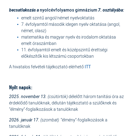
becsatlakozás a
7. osztályába:
nyolcévfolyamos gimnázium
emelt szintű angol/német nyelvoktatás
7. évfolyamtól második idegen nyelv oktatása (angol,
német, olasz)
matematika és magyar nyelv és irodalom oktatása
emelt óraszámban
11. évfolyamtól emelt és középszintű érettségi
előkészítők kis létszámú csoportokban
A hivatalos felvételi tájékoztató elérhető
ITT
Nyílt napok:
2025. november 13.
(csütörtök)
délelőtt három tanítási óra az
érdeklődő tanulóknak, délután tájékoztató a szülőknek és
“élmény”-foglalkozások a tanulóknak
2026. január 17.
(szombat)
“élmény”-foglalkozások a
tanulóknak