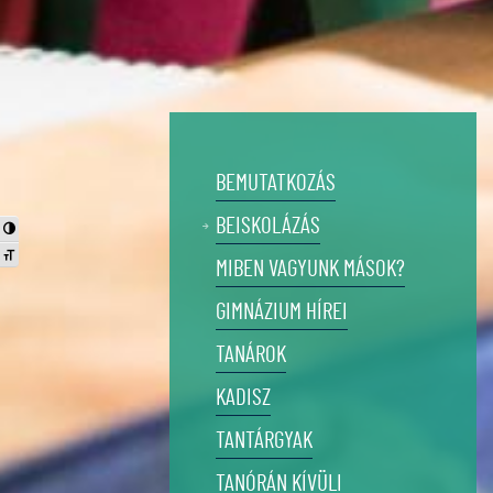
BEMUTATKOZÁS
BEISKOLÁZÁS
Nagy kontraszt váltása
Betűméret váltása
MIBEN VAGYUNK MÁSOK?
GIMNÁZIUM HÍREI
TANÁROK
KADISZ
TANTÁRGYAK
TANÓRÁN KÍVÜLI