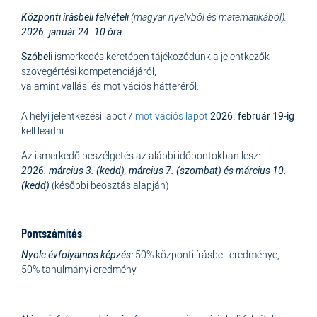
Központi írásbeli felvételi
(magyar nyelvből és matematikából):
2026. január 24. 10 óra
Szóbel
i ismerkedés keretében tájékozódunk a jelentkezők
szövegértési kompetenciájáról,
valamint vallási és motivációs hátteréről.
A helyi jelentkezési lapot /
motivációs lapot
2026. február 19-ig
kell leadni.
Az ismerkedő beszélgetés az alábbi időpontokban lesz:
2026. március 3. (kedd), március 7. (szombat) és március 10.
(kedd)
(későbbi beosztás alapján)
Pontszámítás
Nyolc évfolyamos képzés:
50% központi írásbeli eredménye,
50% tanulmányi eredmény