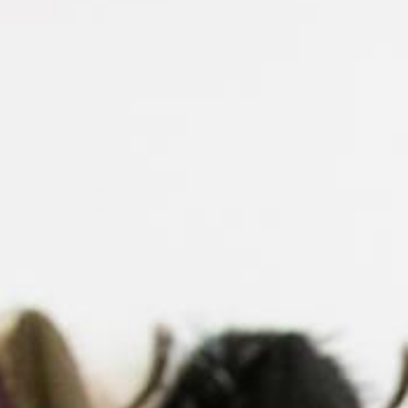
Ugrás
a
tartalomra