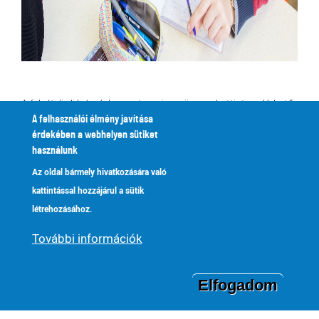
A felvételi eljárás dokumentumai a szövegre kattintva elérhető
és letölthető:
A felhasználói élmény javítása
érdekében a webhelyen sütiket
motivációs lap 2025/2026
használunk
motivációs lap 2026/2027
Az oldal bármely hivatkozására való
kattintással hozzájárul a sütik
létrehozásához.
Miben vagyunk mások?
További információk
A diákok mondták rólunk:
Elfogadom