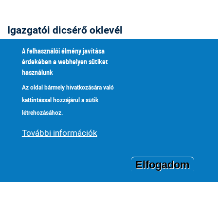
Igazgatói dicsérő oklevél
2025 Borbás Réka, Redenczki Richárd, Vilmos Édua, Erdélyi
A felhasználói élmény javítása
Boglárka, Gyovai Márton, Makra Noémi, Patyi Márta
érdekében a webhelyen sütiket
2024 Tálosi Katalin Eszter, Téglás Klára Erzsébet, Fetter Fruzsina,
használunk
Soós Barbara
Az oldal bármely hivatkozására való
2023 Szalkai Erika, Zvolenszki Lizett
kattintással hozzájárul a sütik
létrehozásához.
2022 Székesi Marcell, Vikor Csilla, Fajka Emma, Kovács Klára,
Batancs Donát, Szűcs Kata,
További információk
Czagány Réka, Karsai Sára, Hornyák Andrej, Vass Viktória
Luca, Gömöri Csenge,
Meggyes Márton
Elfogadom
2021 Borsos József, Tóth Jakab, Gubina Eszter, Halmai Brigitta,
Nyári Ivett
2020 Andrócki Csenge, Zsivkovits Eszter, Perényi Enikő, Király
Réka, Tóth Laura, Pergel Kata