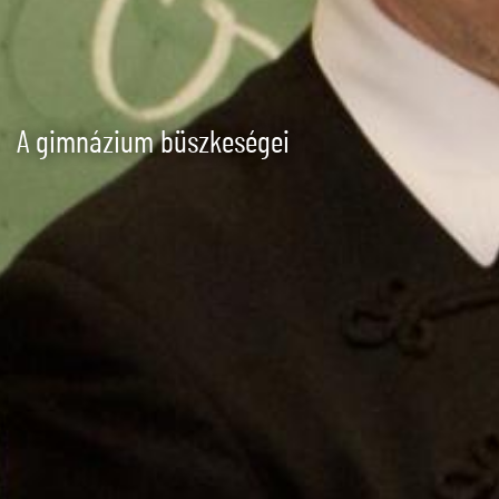
A gimnázium büszkeségei