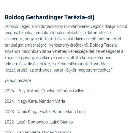
Boldog Gerhardinger Terézia-díj
„Amikor Téged a Boldogasszony Iskolanővérek végzős diákjai közül
megtisztelünk a rendalapítónak emléket állító kitüntetéssel,
elismerjük, hogy az itt töltött évek alatt kiemelkedő módon tettél
tanúságot emberségről, keresztény értékekről. Boldog Terézia
anyához hasonlóan latba vetetted képességeidet, tehetségedet a
közösség javára, érzékenyen válaszoltál a környezetedben
felmerülő szükségletekre, és életigenlő magatartásoddal
hozzájárultál az otthonos, baráti légkör megteremtéséhez.”
Tanuló részére:
2025 Polyák Anna Orsolya, Nándori Gellért
2024 Nagy Kata, Nándori Mária
2023 Dabis Kinga Eszter, Babos Mária Luca
2022 Lázár Domonkos, Lajkó Bianka
2021 Fábián Berta, Dudás Szabolcs