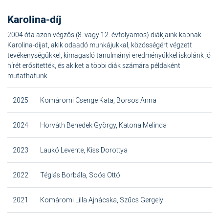
Karolina-díj
2004 óta azon végzős (8. vagy 12. évfolyamos) diákjaink kapnak
Karolina-díjat, akik odaadó munkájukkal, közösségért végzett
tevékenységükkel, kimagasló tanulmányi eredményükkel iskolánk jó
hírét erősítették, és akiket a többi diák számára példaként
mutathatunk
2025
Komáromi Csenge Kata, Borsos Anna
2024
Horváth Benedek György, Katona Melinda
2023
Laukó Levente, Kiss Dorottya
2022
Téglás Borbála, Soós Ottó
2021
Komáromi Lilla Ajnácska, Szűcs Gergely