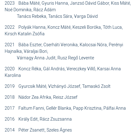
2023 Bába Máté, Gyuris Hanna, Janzsó Dávid Gábor, Kiss Máté,
Noé Dominika, Rácz Ádám
Tanács Rebeka, Tanács Sára, Varga Dávid
2022 Polyák Hanna, Koncz Máté, Keszeli Boróka, Tóth Luca,
Kirsch Katalin Zsófia
2021 Bába Eszter, Cserháti Veronika, Kalocsai Nóra, Perényi
Hajnalka, Váraljai Bori,
Várnagy Anna Judit, Rusz Regő Levente
2020 Koncz Réka, Gál András, Vereczkey Villő, Karsai Anna
Karolina
2019 Gyurcsik Máté, Vízhányó József, Tamaskó Zsolt
2018 Nádor Zea Afrika, Reisz József
2017 Faltum Fanni, Gellér Blanka, Papp Krisztina, Pálfai Anna
2016 Király Edit, Rácz Zsuzsanna
2014 Péter Zsanett, Szeles Ágnes