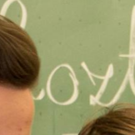
Ugrás
a
tartalomra