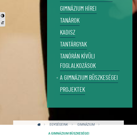
GIMNÁZIUM HÍREI
Nagy kontraszt váltása
TANÁROK
Betűméret váltása
KADISZ
TANTÁRGYAK
TANÓRÁN KÍVÜLI
FOGLALKOZÁSOK
A GIMNÁZIUM BÜSZKESÉGEI
PROJEKTEK
EGYSÉGEINK
GIMNÁZIUM
A GIMNÁZIUM BÜSZKESÉGEI