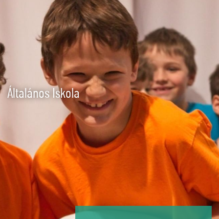
Ugrás
a
tartalomra
Általános Iskola