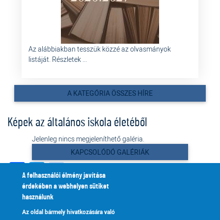
Az alábbiakban tesszük közzé az olvasmányok
listáját. Részletek ...
A KATEGÓRIA ÖSSZES HÍRE
Képek az általános iskola életéből
Jelenleg nincs megjeleníthető galéria.
KAPCSOLÓDÓ GALÉRIÁK
Facebook
Twitter
instagram
A felhasználói élmény javítása
érdekében a webhelyen sütiket
Egységeink
Bemutatkozás
használunk
Az oldal bármely hivatkozására való