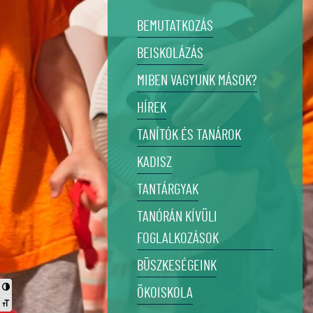
BEMUTATKOZÁS
BEISKOLÁZÁS
MIBEN VAGYUNK MÁSOK?
HÍREK
TANÍTÓK ÉS TANÁROK
KADISZ
TANTÁRGYAK
TANÓRÁN KÍVÜLI
FOGLALKOZÁSOK
BÜSZKESÉGEINK
Nagy kontraszt váltása
ÖKOISKOLA
Betűméret váltása