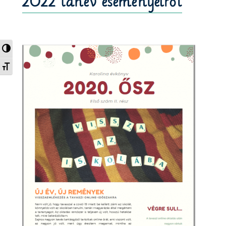
2022 tanév eseményeiről
Nagy kontraszt váltása
Betűméret váltása