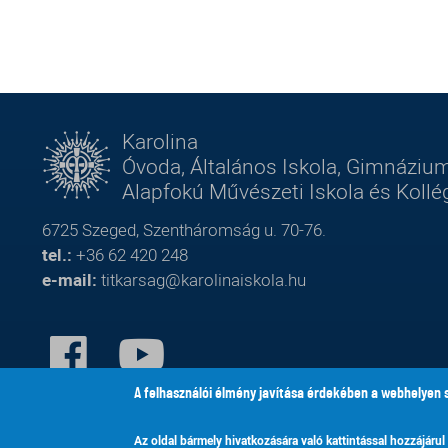
Karolina
Óvoda, Általános Iskola, Gimnázium
Alapfokú Művészeti Iskola és Koll
6725 Szeged, Szentháromság u. 70-76.
tel.:
+36 62 420 248
e-mail:
titkarsag@karolinaiskola.hu
FACEBOOK
YOUTUBE
A felhasználói élmény javítása érdekében a webhelyen 
Az oldal bármely hivatkozására való kattintással hozzájárul
© Karolina Óvoda,