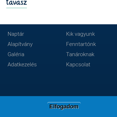
tavasz
Naptár
Kik vagyunk
Lábléc
Footer
Alapítvány
Fenntartónk
Galéria
Tanároknak
2
menu
Adatkezelés
Kapcsolat
Elfogadom
llégium, 2019-2026