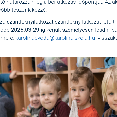
ó határozza meg a beiratkozás időpontját. Az a
sőbb teszünk közzé!
ozó
szándéknyilatkozat
szándéknyilatkozat letölt
ésőbb
2025.03.29-ig
kérjük
személyesen
leadni, v
címére:
karolinaovoda@karolinaiskola.hu
visszakü