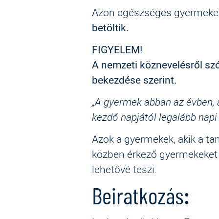
Azon egészséges gyermekek 
betöltik.
FIGYELEM!
A nemzeti köznevelésről szó
bekezdése szerint.
„A gyermek abban az évben, a
kezdő napjától legalább napi
Azok a gyermekek, akik a tané
közben érkező gyermekeket c
lehetővé teszi.
Beiratkozás
: