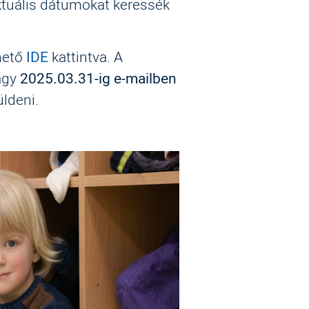
ktuális dátumokat keressék
hető
IDE
kattintva. A
agy
2025.03.31-ig e-mailben
ldeni.