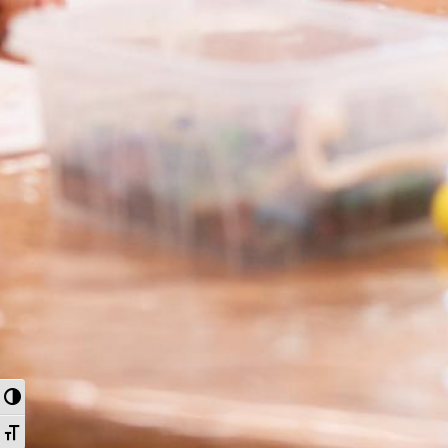
Nagy kontraszt váltása
Betűméret váltása