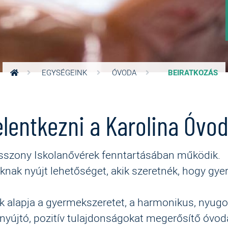
EGYSÉGEINK
ÓVODA
BEIRATKOZÁS
elentkezni a Karolina Óvo
sszony Iskolanővérek fenntartásában működik.
nak nyújt lehetőséget, akik szeretnék, hogy gy
k alapja a gyermekszeretet, a harmonikus, nyugo
 nyújtó, pozitív tulajdonságokat megerősítő óvoda