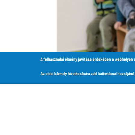
A felhasználói élmény javítása érdekében a webhelyen 
Az oldal bármely hivatkozására való kattintással hozzájárul