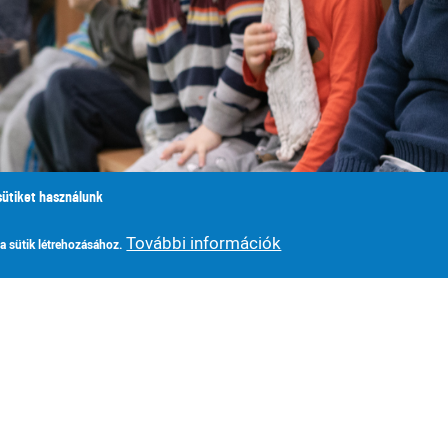
sütiket használunk
További információk
 a sütik létrehozásához.