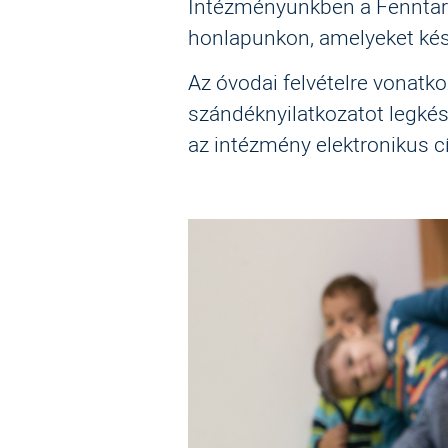
Intézményünkben a Fenntart
honlapunkon, amelyeket ké
Az óvodai felvételre vonatk
szándéknyilatkozatot legk
az intézmény elektronikus 