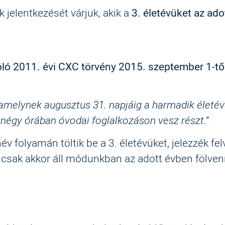
jelentkezését várjuk, akik a
3. életévüket az ado
ló 2011. évi CXC törvény 2015. szeptember 1-től
melynek augusztus 31. napjáig a harmadik életévét
 négy órában óvodai foglalkozáson vesz részt.”
v folyamán töltik be a 3. életévüket, jelezzék fel
sak akkor áll módunkban az adott évben fölvenn