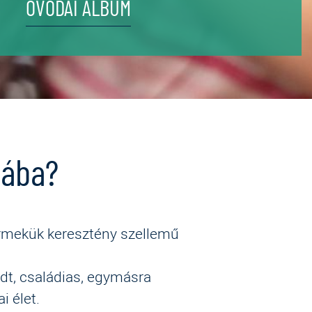
ÓVODAI ALBUM
dába?
ermekük keresztény szellemű
dt, családias, egymásra
i élet.