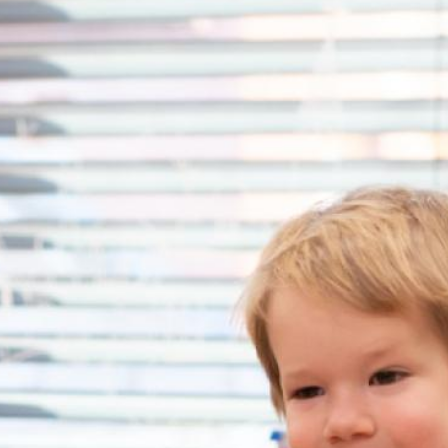
Ugrás
a
tartalomra