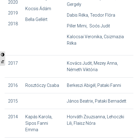
2020
Gergely
Kocsis Ádám
2019
Dabis Réka, Teodor Flóra
Bella Gellért
2018
Piller Mimi, Soós Judit
Kalocsai Veronika, Csizmazia
Réka
Nagy kontraszt váltása
Betűméret váltása
2017
Kovács Judit, Mezey Anna,
Németh Viktória
2016
Rosztóczy Csaba
Berkeszi Abigél, Pataki Fanni
2015
János Beatrix, Pataki Bernadett
2014
Kapás Karola,
Horváth Zsuzsanna, Lehoczki
Sipos Fanni
Lili, Flaisz Nóra
Emma