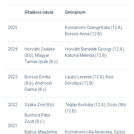
Általános Iskola
Gimnázium
2025
Komáromi Csenge Kata (12.A),
Borsos Anna (12.B)
2024
Horváth Zselyke
Horváth Benedek György (12.A),
(8.b), Magyar
Katona Melinda (12.B)
Tamás Izsák (8.c)
2023
Borsos Emília
Laukó Levente (12.A), Kiss
(8.b), Androcki
Dorottya (12.B)
Dalma (8.c)
2022
Száka Zoé (8.b)
Téglás Borbála (12.A), Soós Ottó
(12.B)
Bunford Péter
Zsolt (8.c )
2021
Babos Magdolna
Komáromi Lilla Ajnácska, Szűcs