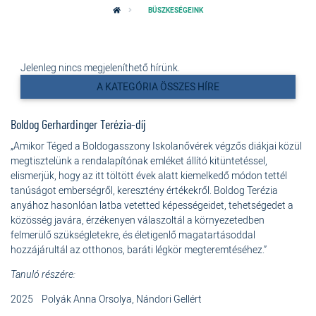
BÜSZKESÉGEINK
Jelenleg nincs megjeleníthető hírünk.
A KATEGÓRIA ÖSSZES HÍRE
Boldog Gerhardinger Terézia-díj
„Amikor Téged a Boldogasszony Iskolanővérek végzős diákjai közül
megtisztelünk a rendalapítónak emléket állító kitüntetéssel,
elismerjük, hogy az itt töltött évek alatt kiemelkedő módon tettél
tanúságot emberségről, keresztény értékekről. Boldog Terézia
anyához hasonlóan latba vetetted képességeidet, tehetségedet a
közösség javára, érzékenyen válaszoltál a környezetedben
felmerülő szükségletekre, és életigenlő magatartásoddal
hozzájárultál az otthonos, baráti légkör megteremtéséhez.”
Tanuló részére:
2025 Polyák Anna Orsolya, Nándori Gellért