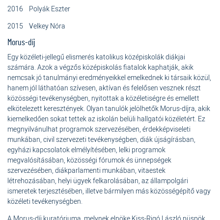
2016 Polyák Eszter
2015 Velkey Nóra
Morus-díj
Egy közéleti-jellegű elismerés katolikus középiskolák diákjai
számára. Azok a végzős középiskolás fiatalok kaphatják, akik
nemcsak jó tanulmányi eredményeikkel emelkednek ki társaik közül,
hanem jól láthatóan szívesen, aktívan és felelősen vesznek részt
közösségi tevékenységben, nyitottak a közéletiségre és emellett
elkötelezett keresztények. Olyan tanulók jelölhetők Morus-díjra, akik
kiemelkedően sokat tettek az iskolán belüli hallgatói közéletért. Ez
megnyilvánulhat programok szervezésében, érdekképviseleti
munkában, civil szervezeti tevékenységben, diák újságírásban,
egyházi kapcsolatok elmélyítésében, lelki programok
megvalósításában, közösségi fórumok és ünnepségek
szervezésében, diákparlamenti munkában, vitaestek
létrehozásában, helyi ügyek felkarolásában, az állampolgári
ismeretek terjesztésében, illetve bármilyen más közösségépítő vagy
közéleti tevékenységben.
A Morus-díj kuratóriuma, melynek elnöke Kiss-Rigó László püspök,