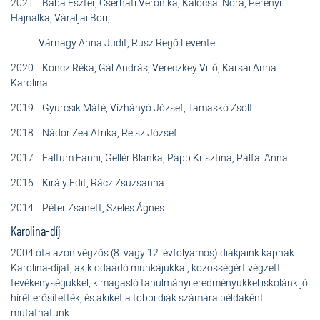
2021 Bába Eszter, Cserháti Veronika, Kalocsai Nóra, Perényi
Hajnalka, Váraljai Bori,
Várnagy Anna Judit, Rusz Regő Levente
2020 Koncz Réka, Gál András, Vereczkey Villő, Karsai Anna
Karolina
2019 Gyurcsik Máté, Vízhányó József, Tamaskó Zsolt
2018 Nádor Zea Afrika, Reisz József
2017 Faltum Fanni, Gellér Blanka, Papp Krisztina, Pálfai Anna
2016 Király Edit, Rácz Zsuzsanna
2014 Péter Zsanett, Szeles Ágnes
Karolina-díj
2004 óta azon végzős (8. vagy 12. évfolyamos) diákjaink kapnak
Karolina-díjat, akik odaadó munkájukkal, közösségért végzett
tevékenységükkel, kimagasló tanulmányi eredményükkel iskolánk jó
hírét erősítették, és akiket a többi diák számára példaként
mutathatunk.