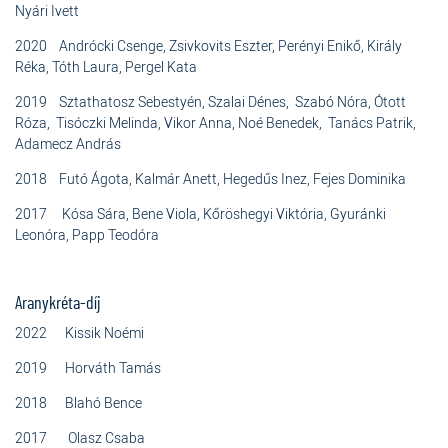
Nyári Ivett
2020 Andrócki Csenge, Zsivkovits Eszter, Perényi Enikő, Király
Réka, Tóth Laura, Pergel Kata
2019
Sztathatosz Sebestyén, Szalai Dénes,
Szabó Nóra, Ótott
Róza,
Tisóczki Melinda, Vikor Anna, Noé Benedek, Tanács Patrik,
Adamecz András
2018 Futó Ágota, Kalmár Anett, Hegedűs Inez, Fejes Dominika
2017 Kósa Sára, Bene Viola, Kőröshegyi Viktória, Gyuránki
Leonóra, Papp Teodóra
Aranykréta-díj
2022 Kissik Noémi
2019 Horváth Tamás
2018 Blahó Bence
2017 Olasz Csaba