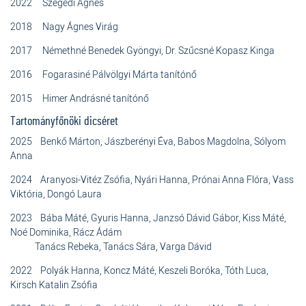
2022 Szegedi Ágnes
2018 Nagy Ágnes Virág
2017 Némethné Benedek Gyöngyi, Dr. Szűcsné Kopasz Kinga
2016 Fogarasiné Pálvölgyi Márta tanítónő
2015 Himer Andrásné tanítónő
Tartományfőnöki dicséret
2025 Benkő Márton, Jászberényi Éva, Babos Magdolna, Sólyom
Anna
2024 Aranyosi-Vitéz Zsófia, Nyári Hanna, Prónai Anna Flóra, Vass
Viktória, Dongó Laura
2023 Bába Máté, Gyuris Hanna, Janzsó Dávid Gábor, Kiss Máté,
Noé Dominika, Rácz Ádám
Tanács Rebeka, Tanács Sára, Varga Dávid
2022 Polyák Hanna, Koncz Máté, Keszeli Boróka, Tóth Luca,
Kirsch Katalin Zsófia