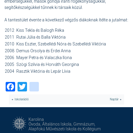
emberségükkel, mások gondja iránti fogékonyságukkal,
segítőkészségükkel tűnnek ki társaik közül.
A tantestület évente a következő végzős diákoknak ítélte a jutalmat:
2012
Kiss Tekla és Balogh Réka
2011
Rutai Júlia és Balla Viktória
2010
Kiss Eszter, Szebellédi Nóra és Szebellédi Viktória
2008
Demus Orsolya és Erdei Anna
2006
Mayer Petra és Valaczka Ilona
2005
Szögi Szilvia és Horváth Georgina
2004
Rasztik Viktória és Lepár Lívia
Facebook
Twitter
instagram
Iskolarádió
Naptár
Karolina
Óvoda, Általános Iskola, Gimnázium,
Alapfokú Művészeti Iskola és Kollégium