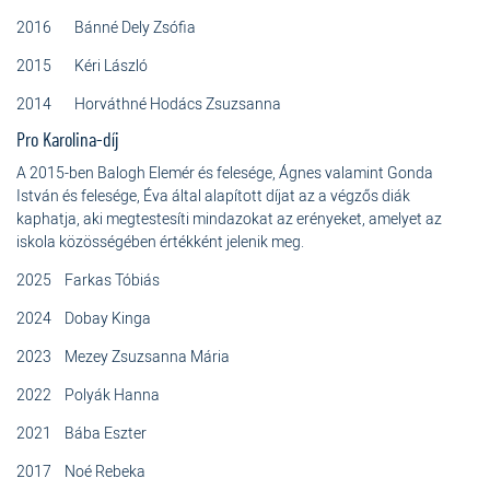
2016 Bánné Dely Zsófia
2015 Kéri László
2014 Horváthné Hodács Zsuzsanna
Pro Karolina-díj
A 2015-ben Balogh Elemér és felesége, Ágnes valamint Gonda
István és felesége, Éva által alapított díjat az a végzős diák
kaphatja, aki megtestesíti mindazokat az erényeket, amelyet az
iskola közösségében értékként jelenik meg.
2025 Farkas Tóbiás
2024 Dobay Kinga
2023 Mezey Zsuzsanna Mária
2022 Polyák Hanna
2021 Bába Eszter
2017 Noé Rebeka