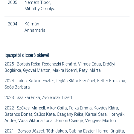
2005
Németh Tibor,
Mihálffy Orsolya
2004
Kálmán
Annamária
Igazgatói dicsérő oklevél
2025 Borbás Réka, Redenczki Richárd, Vilmos Édua, Erdélyi
Boglárka, Gyovai Márton, Makra Noémi, Patyi Márta
2024 Tálosi Katalin Eszter, Téglás Klára Erzsébet, Fetter Fruzsina,
Soós Barbara
2023 Szalkai Erika, Zvolenszki Lizett
2022 Székesi Marcell, Vikor Csilla, Fajka Emma, Kovács Klára,
Batancs Donát, Szűcs Kata, Czagány Réka, Karsai Sára, Hornyák
Andrej, Vass Viktória Luca, Gömöri Csenge, Meggyes Márton
2021 Borsos József, Tóth Jakab, Gubina Eszter, Halmai Brigitta,