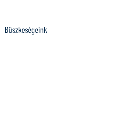
Ugrás
a
tartalomra
Büszkeségeink