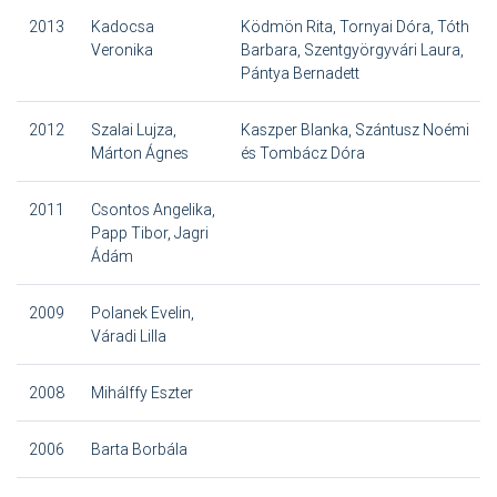
2013
Kadocsa
Ködmön Rita, Tornyai Dóra, Tóth
Veronika
Barbara, Szentgyörgyvári Laura,
Pántya Bernadett
2012
Szalai Lujza,
Kaszper Blanka, Szántusz Noémi
Márton Ágnes
és Tombácz Dóra
2011
Csontos Angelika,
Papp Tibor, Jagri
Ádám
2009
Polanek Evelin,
Váradi Lilla
2008
Mihálffy Eszter
2006
Barta Borbála