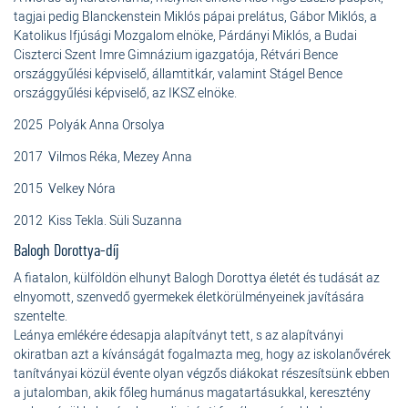
tagjai pedig Blanckenstein Miklós pápai prelátus, Gábor Miklós, a
Katolikus Ifjúsági Mozgalom elnöke, Párdányi Miklós, a Budai
Ciszterci Szent Imre Gimnázium igazgatója, Rétvári Bence
országgyűlési képviselő, államtitkár, valamint Stágel Bence
országgyűlési képviselő, az IKSZ elnöke.
2025 Polyák Anna Orsolya
2017 Vilmos Réka, Mezey Anna
2015 Velkey Nóra
2012 Kiss Tekla. Süli Suzanna
Balogh Dorottya-díj
A fiatalon, külföldön elhunyt Balogh Dorottya életét és tudását az
elnyomott, szenvedő gyermekek életkörülményeinek javítására
szentelte.
Leánya emlékére édesapja alapítványt tett, s az alapítványi
okiratban azt a kívánságát fogalmazta meg, hogy az iskolanővérek
tanítványai közül évente olyan végzős diákokat részesítsünk ebben
a jutalomban, akik főleg humánus magatartásukkal, keresztény