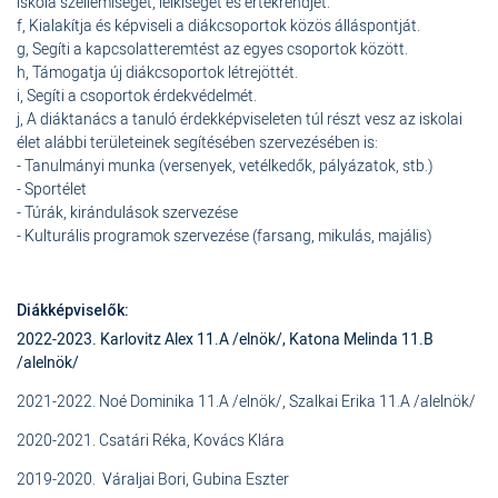
iskola szellemiségét, lelkiségét és értékrendjét.
f, Kialakítja és képviseli a diákcsoportok közös álláspontját.
g, Segíti a kapcsolatteremtést az egyes csoportok között.
h, Támogatja új diákcsoportok létrejöttét.
i, Segíti a csoportok érdekvédelmét.
j, A diáktanács a tanuló érdekképviseleten túl részt vesz az iskolai
élet alábbi területeinek segítésében szervezésében is:
- Tanulmányi munka (versenyek, vetélkedők, pályázatok, stb.)
- Sportélet
- Túrák, kirándulások szervezése
- Kulturális programok szervezése (farsang, mikulás, majális)
Diákképviselők:
2022-2023. Karlovitz Alex 11.A /elnök/, Katona Melinda 11.B
/alelnök/
2021-2022.
Noé Dominika 11.A /elnök/, Szalkai Erika 11.A /alelnök/
2020-2021.
Csatári Réka, Kovács Klára
2019-2020.
Váraljai Bori, Gubina Eszter