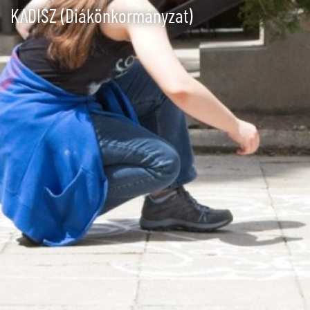
KADISZ (Diákönkormányzat)