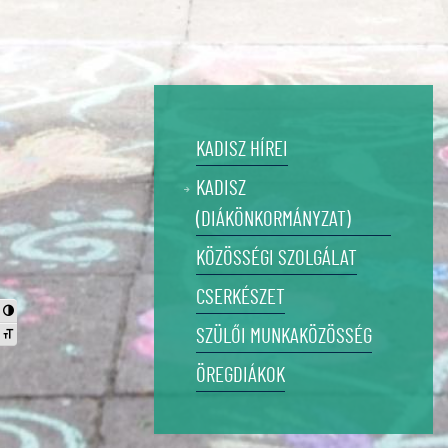
KADISZ HÍREI
KADISZ
(DIÁKÖNKORMÁNYZAT)
KÖZÖSSÉGI SZOLGÁLAT
CSERKÉSZET
Nagy kontraszt váltása
SZÜLŐI MUNKAKÖZÖSSÉG
Betűméret váltása
ÖREGDIÁKOK