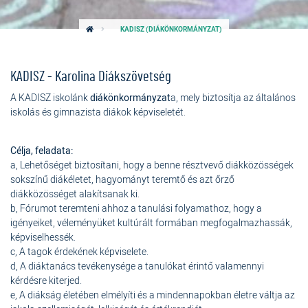
KADISZ (DIÁKÖNKORMÁNYZAT)
KADISZ - Karolina Diákszövetség
A KADISZ iskolánk
diákönkormányzat
a, mely biztosítja az általános
iskolás és gimnazista diákok képviseletét.
Célja, feladata:
a, Lehetőséget biztosítani, hogy a benne résztvevő diákközösségek
sokszínű diákéletet, hagyományt teremtő és azt őrző
diákközösséget alakítsanak ki.
b, Fórumot teremteni ahhoz a tanulási folyamathoz, hogy a
igényeiket, véleményüket kultúrált formában megfogalmazhassák,
képviselhessék.
c, A tagok érdekének képviselete.
d, A diáktanács tevékenysége a tanulókat érintő valamennyi
kérdésre kiterjed.
e, A diákság életében elmélyíti és a mindennapokban életre váltja az