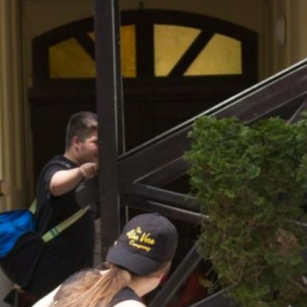
Ugrás
a
tartalomra