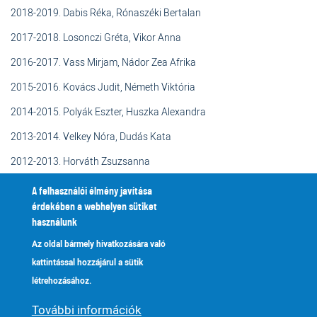
2018-2019.
Dabis Réka, Rónaszéki Bertalan
2017-2018. Losonczi Gréta, Vikor Anna
2016-2017. Vass Mirjam, Nádor Zea Afrika
2015-2016. Kovács Judit, Németh Viktória
2014-2015. Polyák Eszter, Huszka Alexandra
2013-2014. Velkey Nóra, Dudás Kata
2012-2013. Horváth Zsuzsanna
2011-2012. Kosóczky Anita, Szentgyörgyváry Laura
A felhasználói élmény javítása
érdekében a webhelyen sütiket
használunk
Az oldal bármely hivatkozására való
A Diákönkormányzatot segítő pedagógusok:
kattintással hozzájárul a sütik
2021 óta Kozma Júlia
létrehozásához.
2020-2021. Tasnádi Orsolya
További információk