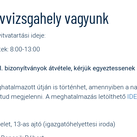
vvizsgahely vagyunk
itvatartási ideje:
tek: 8:00-13:00
. bizonyítványok átvétele, kérjük egyeztessenek
hatalmazott útján is történhet, amennyiben a nag
tud megjelenni. A meghatalmazás letölthető
ID
elet, 13-as ajtó (igazgatóhelyettesi iroda)