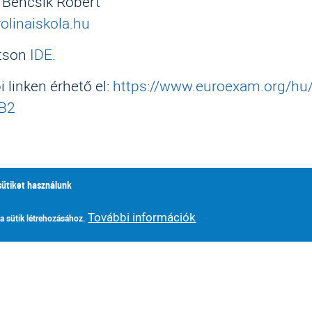
: Bencsik Róbert
olinaiskola.hu
ntson
IDE
.
 linken érhető el:
https://www.euroexam.org/hu/
/B2
kolában
sütiket használunk
További információk
 a sütik létrehozásához.
,
égium