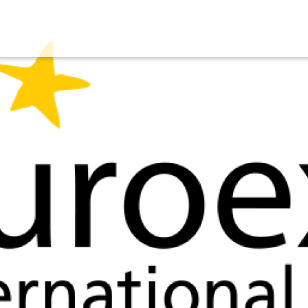
Ugrás
a
tartalomra