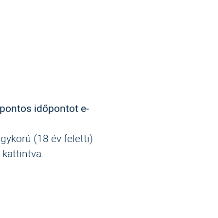
 pontos időpontot e-
ykorú (18 év feletti)
E
kattintva.