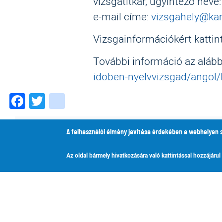
vizsgatitkár, ügyintéző neve
e-mail címe:
vizsgahely@kar
Vizsgainformációkért katti
További információ az alábbi
idoben-nyelvvizsgad/angol
Facebook
Twitter
instagram
Teremtésvédelmi szemléletformáló programok a Karolina Is
A felhasználói élmény javítása érdekében a webhelyen 
Az oldal bármely hivatkozására való kattintással hozzájárul
Karolina
Óvoda, Általános Iskola, Gimnázium
Alapfokú Művészeti Iskola és Koll
6725 Szeged, Szentháromság u. 70-76.