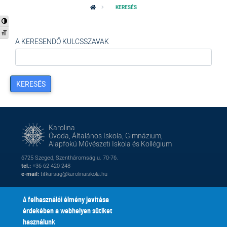
KERESÉS
Nagy kontraszt váltása
Betűméret váltása
A KERESENDŐ KULCSSZAVAK
KERESÉS
Karolina
Óvoda, Általános Iskola, Gimnázium,
Alapfokú Művészeti Iskola és Kollégium
6725 Szeged, Szentháromság u. 70-76.
tel.:
+36 62 420 248
e-mail:
titkarsag@karolinaiskola.hu
A felhasználói élmény javítása
érdekében a webhelyen sütiket
FACEBOOK
YOUTUBE
használunk