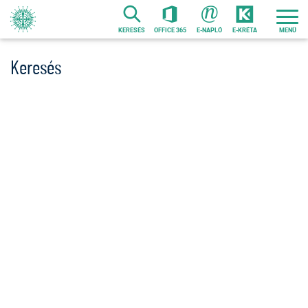
Ugrás
a
KERESÉS
OFFICE 365
E-NAPLÓ
E-KRÉTA
tartalomra
Keresés