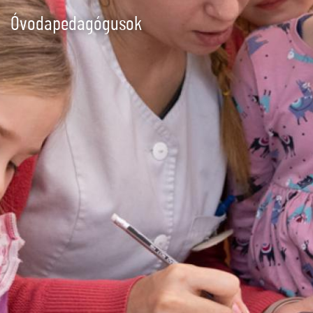
Óvodapedagógusok