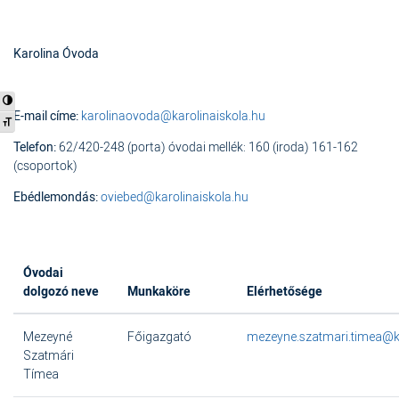
Karolina Óvoda
Nagy kontraszt váltása
E-mail címe:
karolinaovoda@karolinaiskola.hu
Betűméret váltása
Telefon:
62/420-248 (porta) óvodai mellék: 160 (iroda) 161-162
(csoportok)
Ebédlemondás:
oviebed@karolinaiskola.hu
Óvodai
dolgozó neve
Munkaköre
Elérhetősége
Mezeyné
Főigazgató
mezeyne.szatmari.timea@ka
Szatmári
Tímea