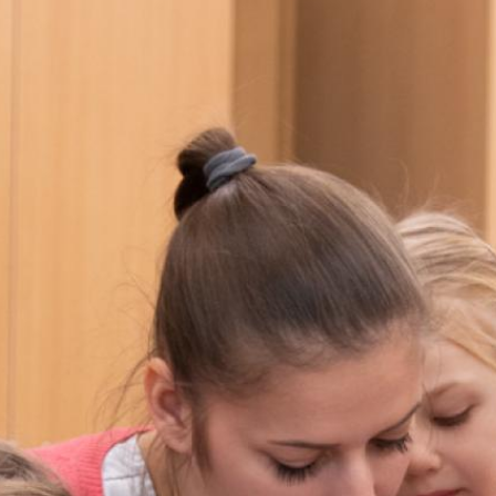
Ugrás
a
tartalomra