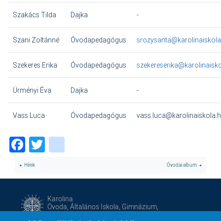
Szakács Tilda
Dajka
-
Szani Zoltánné
Óvodapedagógus
srozysanta@karolinaiskola
Szekeres Erika
Óvodapedagógus
szekereserika@karolinaisko
Ürményi Éva
Dajka
-
Vass Luca
Óvodapedagógus
vass.luca@karolinaiskola.
Facebook
Twitter
instagram
Hírek
Óvodai album
Karolina
Óvoda, Általános Iskola, Gimnázium,
Alapfokú Művészeti Iskola és Kollégium