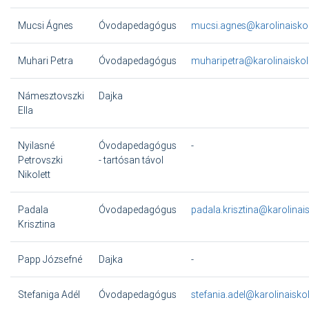
Mucsi Ágnes
Óvodapedagógus
mucsi.agnes@karolinaisko
Muhari Petra
Óvodapedagógus
muharipetra@karolinaiskol
Námesztovszki
Dajka
Ella
Nyilasné
Óvodapedagógus
-
Petrovszki
- tartósan távol
Nikolett
Padala
Óvodapedagógus
padala.krisztina@karolinai
Krisztina
Papp Józsefné
Dajka
-
Stefaniga Adél
Óvodapedagógus
stefania.adel@karolinaisko