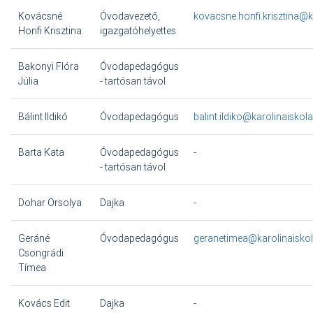
Kovácsné
Óvodavezető,
kovacsne.honfi.krisztina@k
Honfi Krisztina
igazgatóhelyettes
Bakonyi Flóra
Óvodapedagógus
Júlia
- tartósan távol
Bálint Ildikó
Óvodapedagógus
balint.ildiko@karolinaiskol
Barta Kata
Óvodapedagógus
-
- tartósan távol
Dohar Orsolya
Dajka
-
Geráné
Óvodapedagógus
geranetimea@karolinaiskol
Csongrádi
Tímea
Kovács Edit
Dajka
-