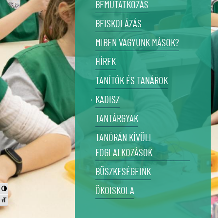
BEMUTATKOZÁS
BEISKOLÁZÁS
MIBEN VAGYUNK MÁSOK?
HÍREK
TANÍTÓK ÉS TANÁROK
KADISZ
TANTÁRGYAK
TANÓRÁN KÍVÜLI
FOGLALKOZÁSOK
BÜSZKESÉGEINK
Nagy kontraszt váltása
ÖKOISKOLA
Betűméret váltása