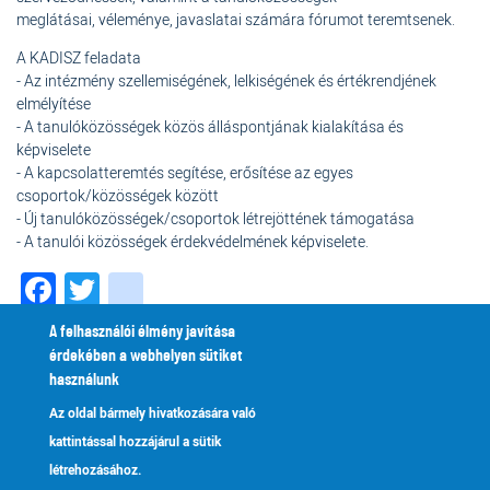
meglátásai, véleménye, javaslatai számára fórumot teremtsenek.
A KADISZ feladata
- Az intézmény szellemiségének, lelkiségének és értékrendjének
elmélyítése
- A tanulóközösségek közös álláspontjának kialakítása és
képviselete
- A kapcsolatteremtés segítése, erősítése az egyes
csoportok/közösségek között
- Új tanulóközösségek/csoportok létrejöttének támogatása
- A tanulói közösségek érdekvédelmének képviselete.
Facebook
Twitter
instagram
A felhasználói élmény javítása
Tanítók és tanárok
Tantárgyak
érdekében a webhelyen sütiket
használunk
Karolina
Az oldal bármely hivatkozására való
Óvoda, Általános Iskola, Gimnázium,
kattintással hozzájárul a sütik
Alapfokú Művészeti Iskola és Kollégium
létrehozásához.
6725 Szeged, Szentháromság u. 70-76.