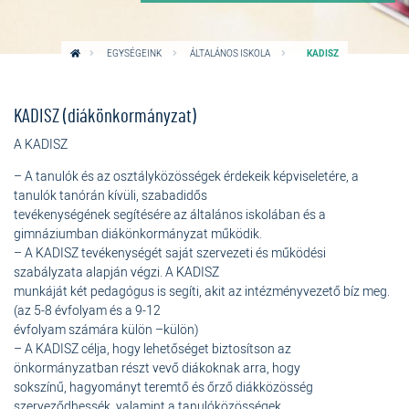
EGYSÉGEINK
ÁLTALÁNOS ISKOLA
KADISZ
KADISZ (diákönkormányzat)
A KADISZ
– A tanulók és az osztályközösségek érdekeik képviseletére, a
tanulók tanórán kívüli, szabadidős
tevékenységének segítésére az általános iskolában és a
gimnáziumban diákönkormányzat működik.
– A KADISZ tevékenységét saját szervezeti és működési
szabályzata alapján végzi. A KADISZ
munkáját két pedagógus is segíti, akit az intézményvezető bíz meg.
(az 5-8 évfolyam és a 9-12
évfolyam számára külön –külön)
– A KADISZ célja, hogy lehetőséget biztosítson az
önkormányzatban részt vevő diákoknak arra, hogy
sokszínű, hagyományt teremtő és őrző diákközösség
szerveződhessék, valamint a tanulóközösségek