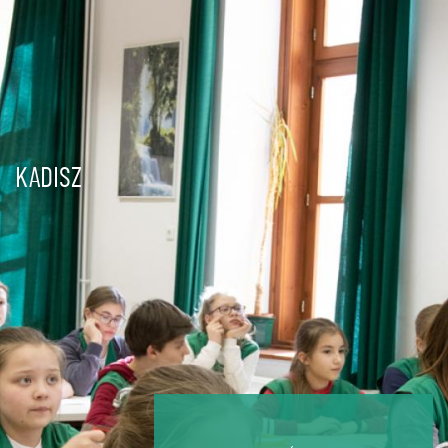
Ugrás
a
tartalomra
KADISZ