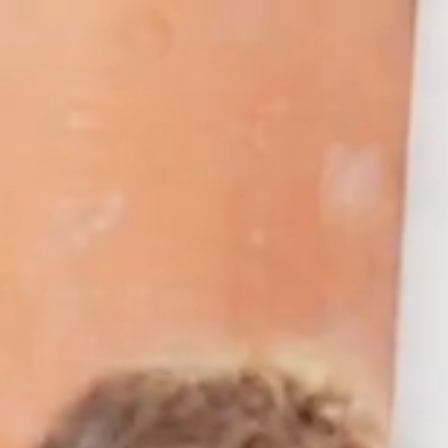
Ugrás
a
tartalomra