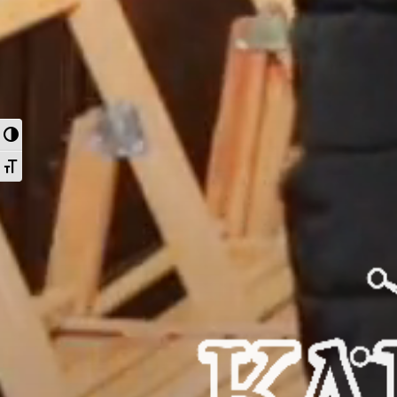
Nagy kontraszt váltása
Betűméret váltása