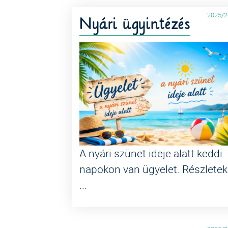
2025/2
Nyári ügyintézés
A nyári szünet ideje alatt keddi
napokon van ügyelet. Részletek
...