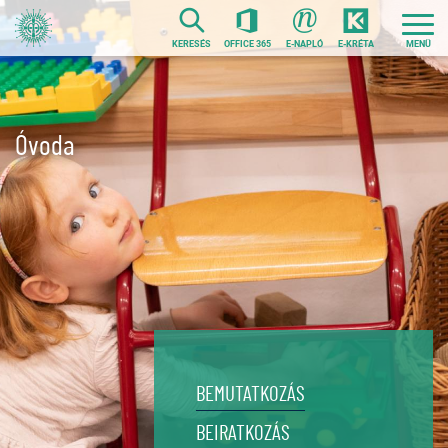
Ugrás
a
KERESÉS
OFFICE 365
E-NAPLÓ
E-KRÉTA
tartalomra
Óvoda
BEMUTATKOZÁS
BEIRATKOZÁS