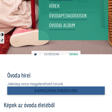
HÍREK
ÓVODAPEDAGÓGUSOK
ÓVODAI ALBUM
Nagy kontraszt váltása
Betűméret váltása
EGYSÉGEINK
ÓVODA
Óvoda hírei
Jelenleg nincs megjeleníthető hírünk.
A KATEGÓRIA ÖSSZES HÍRE
Képek az óvoda életéből