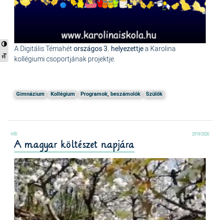
Nagy kontraszt váltása
A Digitális Témahét
országos 3. helyezettje
a Karolina
Betűméret váltása
kollégiumi csoportjának projektje.
Gimnázium
Kollégium
Programok, beszámolók
Szülők
2019/2020
A magyar költészet napjára