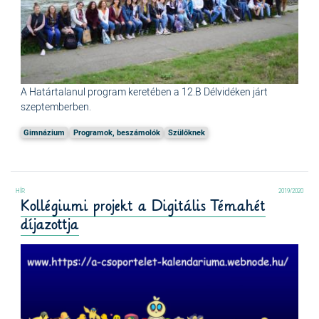
A Határtalanul program keretében a 12.B Délvidéken járt
szeptemberben.
Gimnázium
Programok, beszámolók
Szülőknek
2019/2020
Kollégiumi projekt a Digitális Témahét
díjazottja