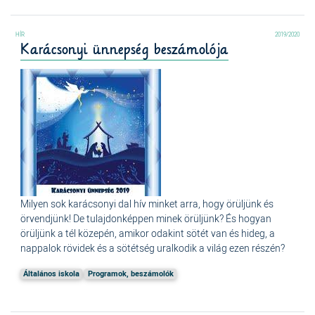
2019/2020
Karácsonyi ünnepség beszámolója
Milyen sok karácsonyi dal hív minket arra, hogy örüljünk és
örvendjünk! De tulajdonképpen minek örüljünk? És hogyan
örüljünk a tél közepén, amikor odakint sötét van és hideg, a
nappalok rövidek és a sötétség uralkodik a világ ezen részén?
Általános iskola
Programok, beszámolók