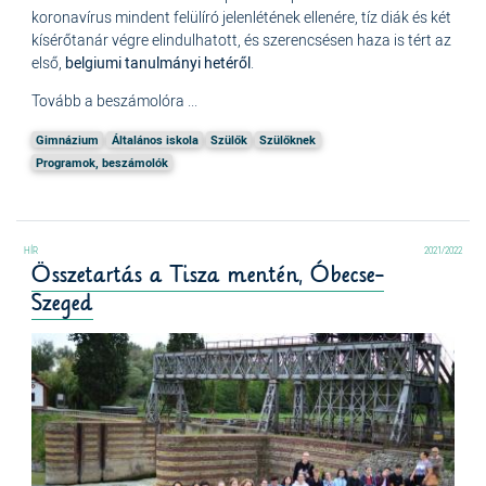
koronavírus mindent felülíró jelenlétének ellenére, tíz diák és két
kísérőtanár végre elindulhatott, és szerencsésen haza is tért az
első,
belgiumi tanulmányi hetéről
.
Tovább a beszámolóra ...
Gimnázium
Általános iskola
Szülők
Szülőknek
Programok, beszámolók
2021/2022
Összetartás a Tisza mentén, Óbecse-
Szeged