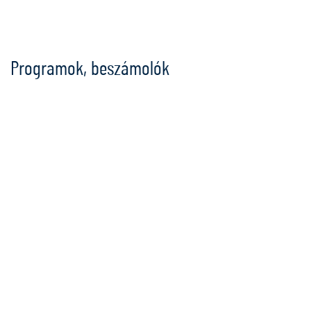
Ugrás
a
tartalomra
Programok, beszámolók