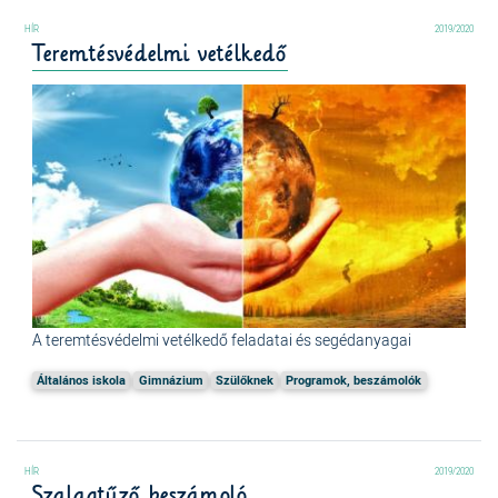
2019/2020
Teremtésvédelmi vetélkedő
A teremtésvédelmi vetélkedő feladatai és segédanyagai
Általános iskola
Gimnázium
Szülőknek
Programok, beszámolók
2019/2020
Szalagtűző beszámoló