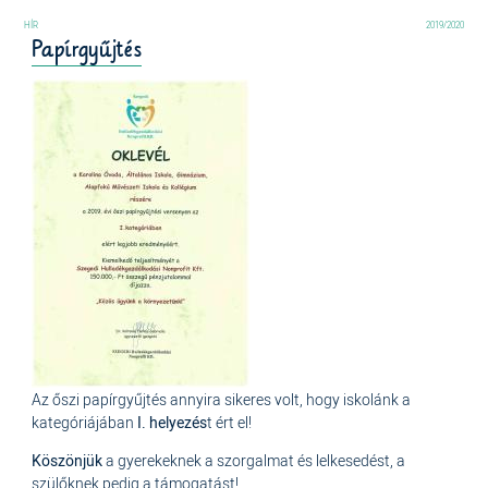
2019/2020
Papírgyűjtés
Az őszi papírgyűjtés annyira sikeres volt, hogy iskolánk a
kategóriájában
I. helyezés
t ért el!
Köszönjük
a gyerekeknek a szorgalmat és lelkesedést, a
szülőknek pedig a támogatást!