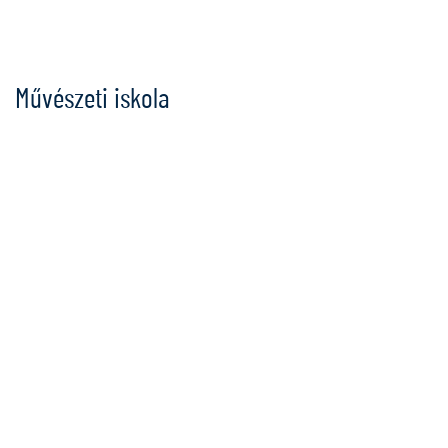
Ugrás
a
tartalomra
Művészeti iskola