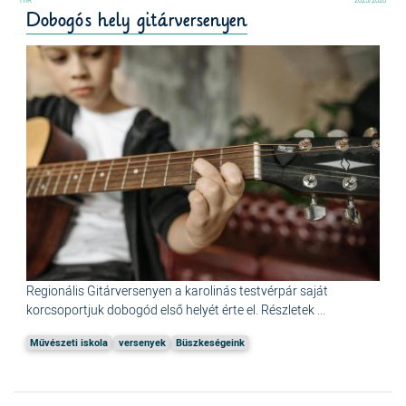
Dobogós hely gitárversenyen
Regionális Gitárversenyen a karolinás testvérpár saját
korcsoportjuk dobogód első helyét érte el. Részletek ...
Művészeti iskola
versenyek
Büszkeségeink