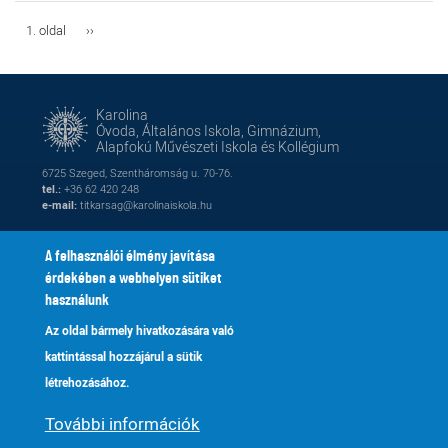
Oldalszámozás
1. oldal
Következő
››
oldal
Karolina
Óvoda, Általános Iskola, Gimnázium,
Alapfokú Művészeti Iskola és Kollégium
6725 Szeged, Szentháromság u. 70-76.
tel.:
+36 62 420 248
e-mail:
titkarsag@karolinaiskola.hu
A felhasználói élmény javítása
érdekében a webhelyen sütiket
FACEBOOK
YOUTUBE
használunk
Az oldal bármely hivatkozására való
Naptár
Kik vagyunk
Lábléc
Footer
kattintással hozzájárul a sütik
Alapítvány
Fenntartónk
2
menu
létrehozásához.
Galéria
Tanároknak
További információk
Adatkezelés
Kapcsolat