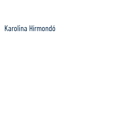
Ugrás
a
tartalomra
Karolina Hírmondó