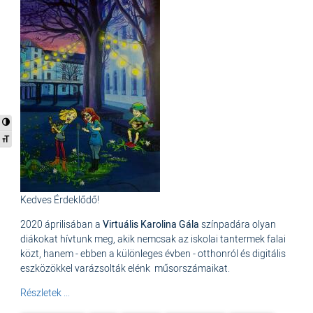
Nagy kontraszt váltása
Betűméret váltása
Kedves Érdeklődő!
2020 áprilisában a
Virtuális Karolina Gála
színpadára olyan
diákokat hívtunk meg, akik nemcsak az iskolai tantermek falai
közt, hanem - ebben a különleges évben - otthonról és digitális
eszközökkel varázsolták elénk műsorszámaikat.
Részletek ...