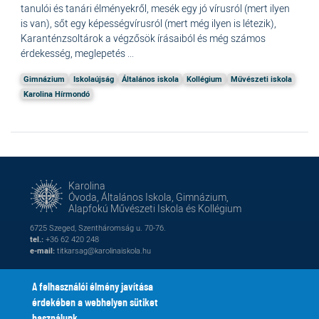
tanulói és tanári élményekről, mesék egy jó vírusról (mert ilyen
is van), sőt egy képességvírusról (mert még ilyen is létezik),
Karanténzsoltárok a végzősök írásaiból és még számos
érdekesség, meglepetés ...
Gimnázium
Iskolaújság
Általános iskola
Kollégium
Művészeti iskola
Karolina Hírmondó
Karolina
Óvoda, Általános Iskola, Gimnázium,
Alapfokú Művészeti Iskola és Kollégium
6725 Szeged, Szentháromság u. 70-76.
tel.:
+36 62 420 248
e-mail:
titkarsag@karolinaiskola.hu
A felhasználói élmény javítása
érdekében a webhelyen sütiket
FACEBOOK
YOUTUBE
használunk