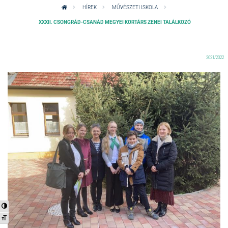
HÍREK
MŰVÉSZETI ISKOLA
XXXII. CSONGRÁD-CSANÁD MEGYEI KORTÁRS ZENEI TALÁLKOZÓ
2021/2022
Nagy kontraszt váltása
Betűméret váltása