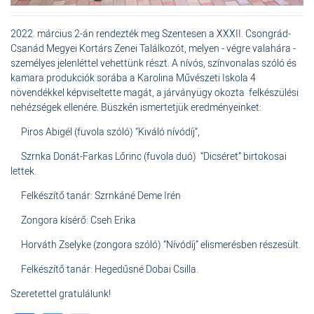
2022. március 2-án rendezték meg Szentesen a XXXII. Csongrád-
Csanád Megyei Kortárs Zenei Találkozót, melyen - végre valahára -
személyes jelenléttel vehettünk részt. A nívós, színvonalas szóló és
kamara produkciók sorába a Karolina Művészeti Iskola 4
növendékkel képviseltette magát, a járványügy okozta felkészülési
nehézségek ellenére. Büszkén ismertetjük eredményeinket:
Piros Abigél (fuvola szóló) “Kiváló nívódíj”,
Szrnka Donát-Farkas Lőrinc (fuvola duó) “Dicséret” birtokosai
lettek.
Felkészítő tanár: Szrnkáné Deme Irén
Zongora kísérő: Cseh Erika
Horváth Zselyke (zongora szóló) “Nívódíj” elismerésben részesült.
Felkészítő tanár: Hegedűsné Dobai Csilla.
Szeretettel gratulálunk!