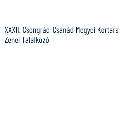
Ugrás
a
tartalomra
XXXII. Csongrád-Csanád Megyei Kortárs
Zenei Találkozó