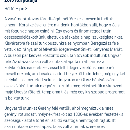
Hétfő – jún.3.
A vasárnapi utazás fáradtságát hétfőre kellemesen ki tudtuk
pihenni. Korai kelés ellenére mindenki haptákban állt, hogy mégis
mit fogunk e napon csinálni. Egy gyors és finom reggeli után
összeszedelőzködtünk, eltettük a táskába a napi szükségleteinket.
Kisvártatva felszálltunk buszunkra és nyomban Beregszász felé
vettük az irányt, ahol felvettük idegenvezetőnket: Kenyeres Máriát.
A buszon pár kedves köszöntő szó után tovább indultunk Ungvár
felé. Az utazás lassú volt az utak állapota miatt, ám ez a
zötykölődés ismeretszerzéssel telt. Idegenvezetőnk mindenről
mesélt nekünk, amit csak az adott helyekről tudni lehet, még egy-két
pletykát is ismertetett velünk. Ungváron az Olasz bástyás várat
csak kívülről tudtuk megnézni, ezután megtekinthettük a skanzent,
majd Ungvár főterét, templomait, és még egy kis szabad programot
is beiktattunk.
Ungvárról utunkat Gerény felé vettük, ahol megnéztük a híres
gerényi rotundát*, melynek freskóit az 1300-as években festették s
szépségük azóta töretlen, az idő vasfoga nem fogott rajtuk. Itt
számunkra érdekes tapasztalás volt a férfiak szerepe és