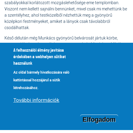
szabályokkal korlátozott mozgáslehetősége eme templomban.
Viszont nem kellett sajnálni bennünket, mivel csak mi mehettünk be
a szentélyhez, ahol testközelből nézhettük meg a gyönyörű
középkori festményeket, amiket a lányok csak távolabbról
csodálhattak.
Késő délután még Munkács gyönyörű belvárosát jártuk körbe,
megcsodáltuk a város néhány nevezetességét: Munkácsy Mihály
szülőházának helyét, a Rákóczy-kastélyt, a városházát, fontosabb
A felhasználói élmény javítása
szobrokat (pl. a kéményseprőt), főbb tereit és még a római katolikus
érdekében a webhelyen sütiket
templomot is volt szerencsénk megnézni. A várat az ezt követő nap
használunk
látogattuk meg, mert ezen napunkba sajnos már nem fért bele.
Az oldal bármely hivatkozására való
Ez után az irányt a szállás felé vettük, Karácsfalvára, ahol egy
kattintással hozzájárul a sütik
finom vacsora után pihenhettünk. Sport illetve egyéb szórakozási
létrehozásához.
lehetőségekből választva kihasználhattuk a rendelkezésünkre álló
időt. Mindezek után boldogan tértünk nyugovóra.
További információk
*
Három olyan körtemplom van a középkori Magyarországon,
amelynek belső tere hat szegmensre van osztva és ebben
Elfogadom
rokonságot mutat a
kaukázusi
örmény templomokkal.
Gerény,
Karcsa
és a Szegedhez közeli
Kiszombor
rotundája ilyen.