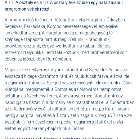
A 11. A osztály és a 10. A osztály fele az idén egy határtalanul
programon vettek részt.
A program első felében mi látogattunk el a Hargitára. Útközben
Segesvár, Farkaslaka, Korond nevezetességeivel, emlékeivel
ismerkedtünk meg. A Hargitán pedig a magashegység téli
szépségeit tapasztalhattuk meg. Síeltünk, kirándultunk,
snowboardoztunk, és gyönyörködtünk a tájban. Sajnos
testvérosztályunkkal nem találkoztunk, mert próbaérettségi volt
ebben az időszakban Romániában.
Május elején testvérosztályunk látogatott el Szegedre. Sajnos az
évszázad hidege köszöntött ránk és rájuk. Kicsit fázva, elázva, de
megismertettük velük Szeged nevezetességeit: felmásztunk a Dóm
kilátójába, megismerték a Dómot és az Alsóvárosi templomot,
sétáltunk a Széchenyi téren, Alsóvároson meglátogattunk egy
napsugaras házat. A tudomány sem maradhatott el: a Tudástárban
az alföldi növény és állatkultúrát ismerhettük meg, a Karolinában
pedig a hargitai havat és a Tisza vizét vizsgáltuk meg. (A Tisza vize
tisztább!!!) Természetesen mi pedig megismertettük őket a vízi
élettel: együtt sárkány-hajóztunk a Tiszán.