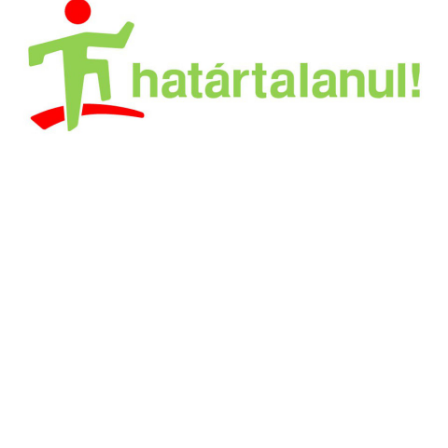
Ugrás
a
tartalomra