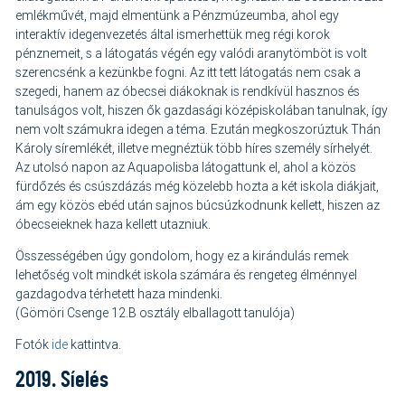
emlékművét, majd elmentünk a Pénzmúzeumba, ahol egy
interaktív idegenvezetés által ismerhettük meg régi korok
pénznemeit, s a látogatás végén egy valódi aranytömböt is volt
szerencsénk a kezünkbe fogni. Az itt tett látogatás nem csak a
szegedi, hanem az óbecsei diákoknak is rendkívül hasznos és
tanulságos volt, hiszen ők gazdasági középiskolában tanulnak, így
nem volt számukra idegen a téma. Ezután megkoszorúztuk Thán
Károly síremlékét, illetve megnéztük több híres személy sírhelyét.
Az utolsó napon az Aquapolisba látogattunk el, ahol a közös
fürdőzés és csúszdázás még közelebb hozta a két iskola diákjait,
ám egy közös ebéd után sajnos búcsúzkodnunk kellett, hiszen az
óbecseieknek haza kellett utazniuk.
Összességében úgy gondolom, hogy ez a kirándulás remek
lehetőség volt mindkét iskola számára és rengeteg élménnyel
gazdagodva térhetett haza mindenki.
(Gömöri Csenge 12.B osztály elballagott tanulója)
Fotók
ide
kattintva.
2019. Síelés