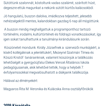
Sütöttünk szalonnát, kóstoltunk vadas szalámit, szárított húst,
degeszre ettük magunkat a nekünk sütött kürtős kalácsokból.
Jó hangulatú, buszon dalolva, imádkozva teljesített, jelesebb
nehézségektől mentes, kalandokban gazdag 6 nap áll mögöttünk.
A buszon mindig meghallgattuk a programponthoz tartozó
történelmi, irodalmi, kultúrtörténeti és földrajzi vonatkozásokat, így
igen sokat tanulhattunk a tanulmányi kirándulásunk során.
Köszönetet mondunk: Király Józsefnek a szervezői munkájáért, a
kísérő kollégáknak a jelenlétükért, Mezeyné Szatmári Tímea és
Kószó Kristóf tanárainknak, valamint köszönjük a találkozás
lehetőségét a gyergyóújfalui Elekes Vencel Általános Iskola
pedagógusainak, akik lehetővé tették, hogy a helybéli 7.
évfolyamosokkal megvalósulhatott a diákjaink találkozója.
Hálával az élményekért:
Magyaros Rita M. Veronika és Kulácska Anna osztályfőnökök
2019 Kárpátalja