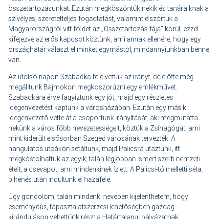
összetartozásunkat. Ezután megköszöntük nekik és tanáraiknak a
szívélyes, szeretetteljes fogadtatást, valamint elszórtuk a
Magyarországról vitt földet az „Összetartozás fája” körül, ezzel
kifejezve az erős kapcsot köztünk, ami annak ellenére, hogy egy
országhatár választ el minket egymástól, mindannyiunkban benne
van.
Az utolsó napon Szabadka felé vettük az irányt, de előtte még
megálltunk Bajmokon megkoszorúzni egy emlékművet.
Szabadkára érve fagyiztunk egy jót, majd egy részletes
idegenvezetést kaptunk a városházában. Ezután egy másik
idegenvezető vette át a csoportunk irányítását, aki megmutatta
nekünk a város főbb nevezetességeit, köztük a Zsinagógát, ami
mint kiderült elsősorban Szeged városának tervezték. A
hangulatos utcákon sétáltunk, majd Palicsra utaztunk, itt
megkóstolhattuk az egyik, talán legjobban ismert szerb nemzeti
ételt, a csevapot, ami mindenkinek ízlett. A Palicsi-tó melletti séta,
pihenés után indultunk el hazafelé.
Úgy gondolom, talán mindenki nevében kijelenthetem, hogy
eseménydús, tapasztalatszerzési lehetőségben gazdag
kiránduláson vehettünk részt a Határtalanul pályázatnak