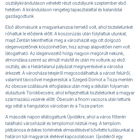
osztálykiránduláson vehetett részt osztályunk szeptember első
hetében. A kiránduláson rengeteg tapasztalattal és kalanddal
gazdagodtunk.
Első állomásunk a magyarkanizsai temető volt, ahol tiszteletünket
róhattuk le elődeink előtt. A koszorúzás után folytattuk utunkat,
majd Zentán tekinthettük meg a városházát egy ott dolgozó
idegenvezetőnek köszönhetően, hisz aznap alapvetően nem volt
látogatható. Az idegenvezető hölgy nagyon megörült nekünk,
elmondása szerint az elmúlt másfél év után mi voltunk az első
osztály, aki a Határtalanul pályázat megnyerésével a városba
érkezett. A városháza tetejéről megcsodálhattuk a várost felülről,
valamint távcsővel megkerestük a Szegedi Dómot a Tisza mentén.
Az óbecsei szállásunk elfoglalása után még a délután folyamán
elutaztunk Törökbecsére, ahol kifejezhettük tiszteletünket a magyar
származású vezérek előtt. Óbecsén a finom vacsora után tettünk
egy sétát a hangulatos városban és a Tisza-parton.
A második napon ellátogattunk Újvidékre, ahol a város főterén
található városházát és templomot néztük meg. A templom
plébánosa érdekes történetek elmesélésével bővítette tudásunkat a
határon túli magyarok életével kapcsolatosan. Újvidékről egy