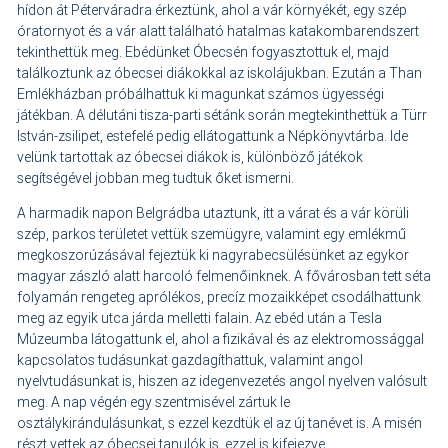
hídon át Péterváradra érkeztünk, ahol a vár környékét, egy szép
óratornyot és a vár alatt található hatalmas katakombarendszert
tekinthettük meg. Ebédünket Óbecsén fogyasztottuk el, majd
találkoztunk az óbecsei diákokkal az iskolájukban. Ezután a Than
Emlékházban próbálhattuk ki magunkat számos ügyességi
játékban. A délutáni tisza-parti sétánk során megtekinthettük a Türr
István-zsilipet, estefelé pedig ellátogattunk a Népkönyvtárba. Ide
velünk tartottak az óbecsei diákok is, különböző játékok
segítségével jobban meg tudtuk őket ismerni.
A harmadik napon Belgrádba utaztunk, itt a várat és a vár körüli
szép, parkos területet vettük szemügyre, valamint egy emlékmű
megkoszorúzásával fejeztük ki nagyrabecsülésünket az egykor
magyar zászló alatt harcoló felmenőinknek. A fővárosban tett séta
folyamán rengeteg aprólékos, precíz mozaikképet csodálhattunk
meg az egyik utca járda melletti falain. Az ebéd után a Tesla
Múzeumba látogattunk el, ahol a fizikával és az elektromossággal
kapcsolatos tudásunkat gazdagíthattuk, valamint angol
nyelvtudásunkat is, hiszen az idegenvezetés angol nyelven valósult
meg. A nap végén egy szentmisével zártuk le
osztálykirándulásunkat, s ezzel kezdtük el az új tanévet is. A misén
részt vettek az óbecsei tanulók is, ezzel is kifejezve