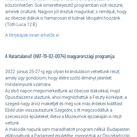
köszönhetően. Sok ismeretterjesztő programban volt részünk,
aminek örültünk. Nagyon jól éreztük magunkat, s reméljük, hogy
az óbecsei diákok is hamarosan el tudnak látogatni hozzánk.
(Tóth Luca 12.B)
A fényképek innen érhetők el
A Határtalanul! (HAT-19-02-0074) magyarországi programja:
2022. június 25-27-ig egy olyan kiránduláson vehettünk részt,
amely úgy gondolom, hogy életre szóló élményt jelentett
mindannyiunk számára.
Az első napon megismerkedtünk az óbecsei diákokkal, majd
Ópusztaszerre utaztunk, ahol megnézhettük a Feszty-körképet, a
szegedi nagy árvíz makettjét és még sok más érdekes kiállítást.
Ebéd után visszautaztunk Szegedre, s itt megcsodáltuk a
szecessziós épületeket, illetve a Múzeumok éjszakáján is részt
vettünk.
A második napunk sem maradhatott program nélkül. Budapesten
ellátogattunk a Parlament épületébe, megnéztük az Összetartozás