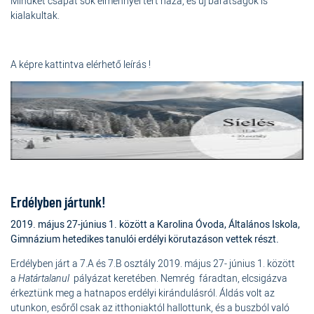
Mindkét csapat sok élménnyel tért haza, és új barátságok is
kialakultak.
A képre kattintva elérhető leírás !
Erdélyben jártunk!
2019. május 27-június 1.
között a Karolina Óvoda, Általános Iskola,
Gimnázium hetedikes tanulói erdélyi körutazáson vettek részt.
Erdélyben járt a 7.A és 7.B osztály 2019. május 27- június 1. között
a
Határtalanul
pályázat keretében. Nemrég fáradtan, elcsigázva
érkeztünk meg a hatnapos erdélyi kirándulásról. Áldás volt az
utunkon, esőről csak az itthoniaktól hallottunk, és a buszból való