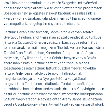
leszálláskor tapasztaltuk utunk végén Szegeden, mi gyönyörű
napsütésben végigjárhattuk a teljes tervezett erdélyi programsort.
Bőséges és helyi jellegzetes ételeket kaptunk, a szállásaink is
kiválóak voltak, túrában, kalandban nem volt hiány, sok kilométer
van mögöttünk, rengeteg élményben volt részünk.
Jártunk: Déván a vár tövében, Segesváron a várban sétálva,
Gyergyóújfaluban, ahol 4 éjszakán át szállóvendégek voltunk, de
jártunk a Csicsaj-dűlői erdei vadászlakban, Bögöz református
templomának freskóit is megszemlélhettük, voltunk Farkaslakán a
Tamási Áron Emlékházban, Korondon, Parajdon a sóbánya
mélyében, a Gyilkos-tónál, a Kis-Cohárd hegyen vagy a Békás-
szorosban túrázva, jártunk a Szent Anna-tónál, a Mohos
tőzeglápba besétálhattunk, láttunk buszból medvét, továbbá
jártunk: Gelencén a katolikus templom falfreskóinak
megtekintésére, jártunk a Nyerges-tetőn a kopjafáknál,
megszálltunk Tordatúron, sétáltunk a Tordai-hasadéknál, a
bátrabbak a hasadékban túrázhattak, jártunk a Királyhágón innen
és túl, eljutottunk Marosvásárhelyre a szecessziós kultúrpalotába,
voltunk Nagyváradon, Nagyszalontán Arany János szülőházánál,
végül a Csonka-torony interaktív kiállítását végigjárva zárult utunk.