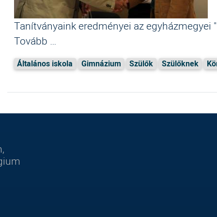
Tanítványaink eredményei az egyházmegyei "
Tovább …
Általános iskola
Gimnázium
Szülők
Szülőknek
Kö
,
égium