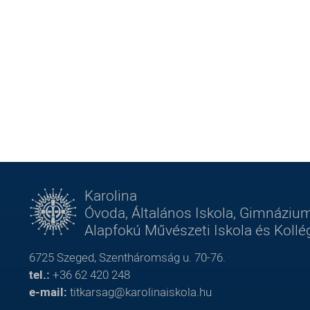
Karolina
Óvoda, Általános Iskola, Gimnázium
Alapfokú Művészeti Iskola és Koll
6725 Szeged, Szentháromság u. 70-76.
tel.:
+36 62 420 248
e-mail:
titkarsag@karolinaiskola.hu