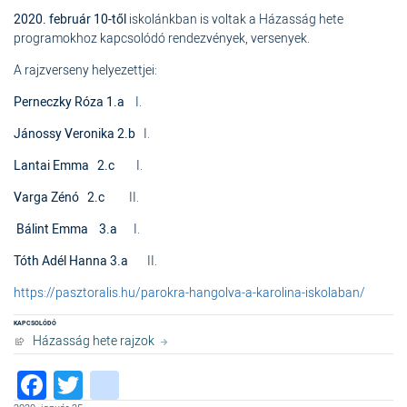
2020. február 10-től
iskolánkban is voltak a Házasság hete
programokhoz kapcsolódó rendezvények, versenyek.
A rajzverseny helyezettjei:
Perneczky Róza 1.a
I.
Jánossy Veronika 2.b
I.
Lantai Emma 2.c
I.
Varga Zénó 2.c
II.
Bálint Emma 3.a
I.
Tóth Adél Hanna 3.a
II.
https://pasztoralis.hu/parokra-hangolva-a-karolina-iskolaban/
KAPCSOLÓDÓ
Házasság hete rajzok
Facebook
Twitter
instagram