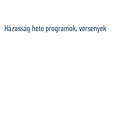
Ugrás
a
tartalomra
Házasság hete programok, versenyek