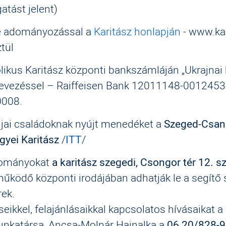
tást jelent)
e adományozással a
Karitász honlapján
- www.kar
tül
likus Karitász központi bankszámláján „Ukrajnai
vezéssel – Raiffeisen Bank 12011148-0012453
008.
ljai családoknak nyújt menedéket a
Szeged-Csan
yei Karitász
/
ITT
/
dományokat
a karitász szegedi, Csongor tér 12. 
űködő központi irodájában adhatják le a segítő
ek.
eikkel, felajánlásaikkal kapcsolatos hívásaikat a
unkatársa, Ancsa-Molnár Hajnalka a
06 20/828-