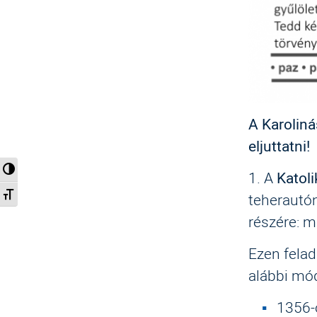
A Karoliná
eljuttatni!
Nagy kontraszt váltása
1. A
Katoli
Betűméret váltása
teherautón
részére: m
Ezen felad
alábbi mód
1356-