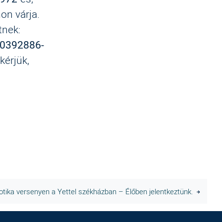
on várja.
tnek:
20392886-
kérjük,
tika versenyen a Yettel székházban – Élőben jelentkeztünk.