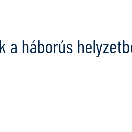
Ugrás
a
tartalomra
k a háborús helyzetb