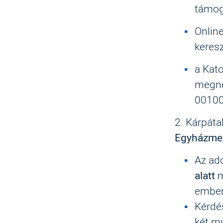
támoga
Onlin
keresz
a Kato
megne
00100
2. Kárpáta
Egyházmeg
Az a
alatt
m
ember
Kérdés
két m