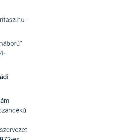
itasz.hu -
 háború”
4-
ádi
szám
 szándékú
 szervezet
9972
-es,