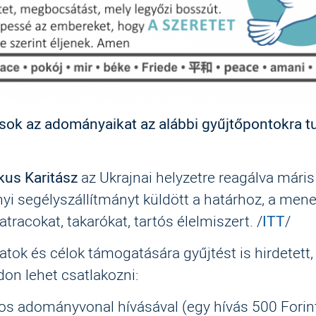
sok az adományaikat az alábbi gyűjtőpontokra t
kus Karitász
az Ukrajnai helyzetre reagálva máris
yi segélyszállítmányt küldött a határhoz, a mene
atracokat, takarókat, tartós élelmiszert. /
ITT
/
atok és célok támogatására gyűjtést is hirdetett,
on lehet csatlakozni:
os adományvonal hívásával (egy hívás 500 Forin