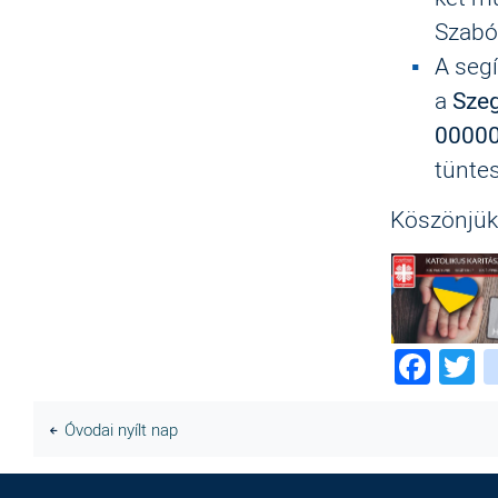
Szabó
A segí
a
Sze
00000
tüntes
Köszönjük
Fac
T
Óvodai nyílt nap