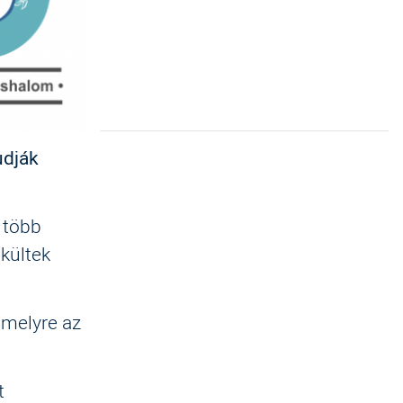
udják
 több
kültek
 melyre az
t