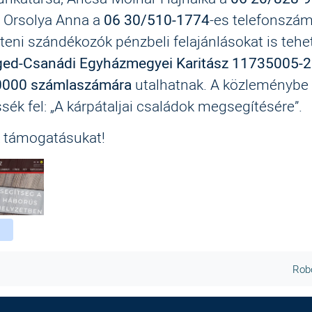
 Orsolya Anna a
06 30/510-1774
-es telefonszám
teni szándékozók pénzbeli felajánlásokat is tehe
ged-Csanádi Egyházmegyei Karitász 11735005-
000 számlaszámára
utalhatnak. A közleménybe 
sék fel: „A kárpátaljai családok megsegítésére”.
 támogatásukat!
ebook
witter
instagram
Robo