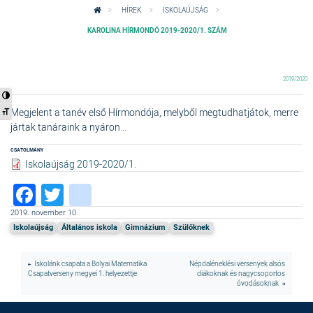
HÍREK
ISKOLAÚJSÁG
KAROLINA HÍRMONDÓ 2019-2020/1. SZÁM
2019/2020
Nagy kontraszt váltása
Megjelent a tanév első Hírmondója, melyből megtudhatjátok, merre
Betűméret váltása
jártak tanáraink a nyáron...
CSATOLMÁNY
Iskolaújság 2019-2020/1.
Facebook
Twitter
instagram
2019. november 10.
Iskolaújság
Általános iskola
Gimnázium
Szülőknek
Iskolánk csapata a Bolyai Matematika
Népdaléneklési versenyek alsós
Csapatverseny megyei 1. helyezettje
diákoknak és nagycsoportos
óvodásoknak