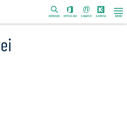
KERESÉS
OFFICE 365
E-NAPLÓ
E-KRÉTA
ei