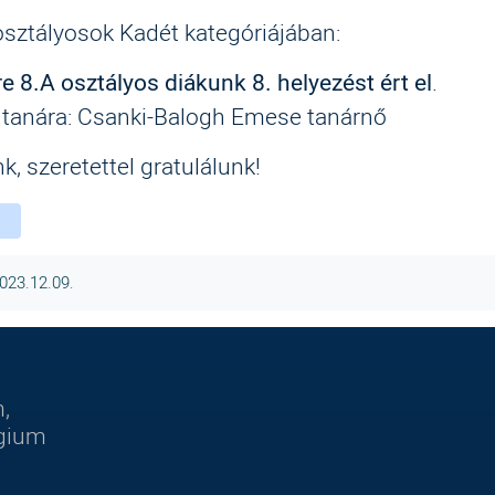
 osztályosok Kadét kategóriájában:
e 8.A osztályos diákunk 8. helyezést ért el
.
ő tanára: Csanki-Balogh Emese tanárnő
, szeretettel gratulálunk!
ebook
witter
instagram
2023.12.09.
,
égium