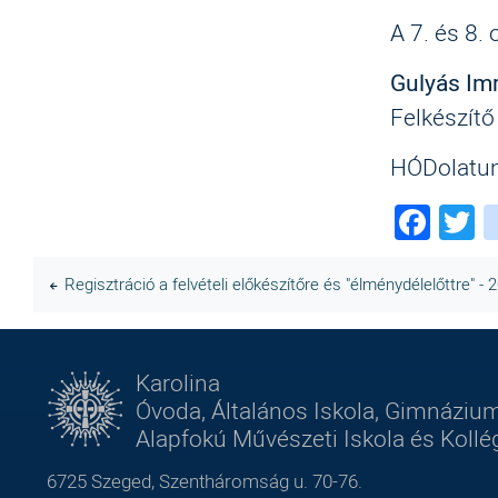
A 7. és 8.
Gulyás Imr
Felkészít
HÓDolatunk
Fac
T
Regisztráció a felvételi előkészítőre és "élménydélelőttre" - 
Karolina
Óvoda, Általános Iskola, Gimnázium
Alapfokú Művészeti Iskola és Koll
6725 Szeged, Szentháromság u. 70-76.