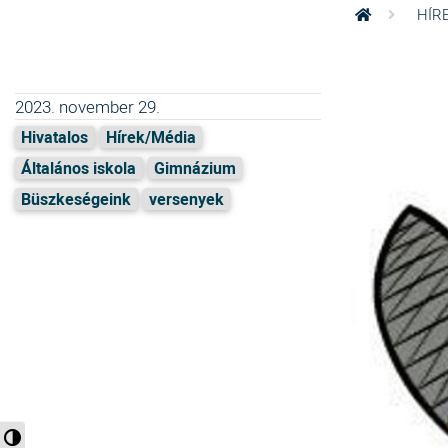
HÍR
2023. november 29.
Hivatalos
Hírek/Média
Általános iskola
Gimnázium
Büszkeségeink
versenyek
Nagy kontraszt váltása