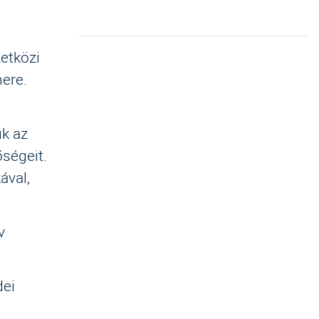
etközi
ere.
k az
őségeit.
ával,
v
dei