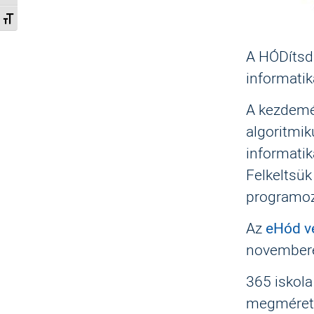
Betűméret váltása
A HÓDítsd
informati
A kezdemén
algoritmi
informatik
Felkeltsük
programoz
Az
eHód v
novemberé
365 iskola
megméret