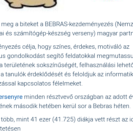
 meg a biteket a BEBRAS-kezdeményezés (Nemz
kai és számítógép-készség verseny) magyar partn
yezés célja, hogy színes, érdekes, motiváló az
kus gondolkodást segítő feldatokkal megmutassu
a területének sokszínűségét, felhasználási lehet
 a tanulók érdeklődését és feloldjuk az informatik
ással kapcsolatos félelmeket.
ersenyre
minden résztvevő országban az adott é
nek második hetében kerül sor a Bebras héten.
több, mint 41 ezer (41.725) diákja vett részt az i
tetésen