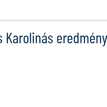
Ugrás
a
tartalomra
s Karolinás eredmény