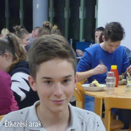
Ugrás
a
tartalomra
Étkezési árak