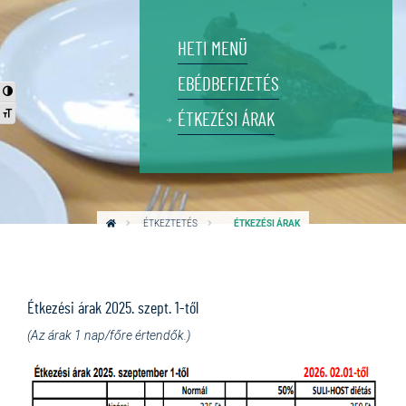
HETI MENÜ
EBÉDBEFIZETÉS
Nagy kontraszt váltása
Betűméret váltása
ÉTKEZÉSI ÁRAK
ÉTKEZTETÉS
ÉTKEZÉSI ÁRAK
Étkezési árak 2025. szept. 1-től
(Az árak 1 nap/főre értendők.)