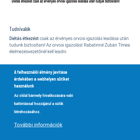
Tudnivalók
Diétás étkezést
csak az érvényes orvosi igazolás leadása után
tudunk biztosítani! Az orvosi igazolást Rabatinné Zubán Tímea
élelmezésvezetőnél kell leadni.
A felhasználói élmény javítása
Étkezési díjak kedvezményei:
érdekében a webhelyen sütiket
Ingyenes
étkezést kap az a tanuló, aki
használunk
rendszeres gyermekvédelmi kedvezményben részesül
Az oldal bármely hivatkozására való
egészen a 8. osztály végéig
kattintással hozzájárul a sütik
50%-os kedvezményt
kap az étkezéshez az a gyermek, aki
létrehozásához.
3 vagy több gyermekes családban él
További információk
rendszeres gyermekvédelmi kedvezményben részesül 9-
12. osztályban