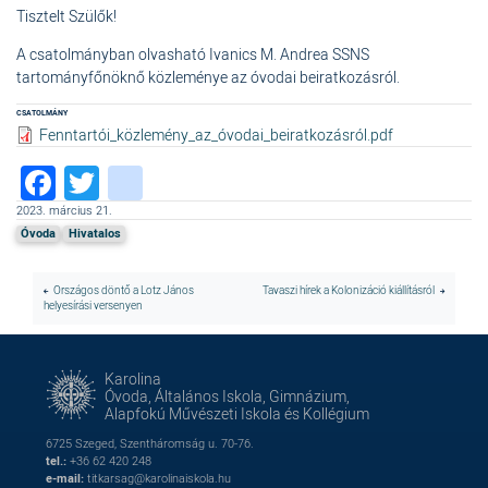
Tisztelt Szülők!
A csatolmányban olvasható Ivanics M. Andrea SSNS
tartományfőnöknő közleménye az óvodai beiratkozásról.
CSATOLMÁNY
Fenntartói_közlemény_az_óvodai_beiratkozásról.pdf
Facebook
Twitter
instagram
2023. március 21.
Óvoda
Hivatalos
Országos döntő a Lotz János
Tavaszi hírek a Kolonizáció kiállításról
helyesírási versenyen
Karolina
Óvoda, Általános Iskola, Gimnázium,
Alapfokú Művészeti Iskola és Kollégium
6725 Szeged, Szentháromság u. 70-76.
tel.:
+36 62 420 248
e-mail:
titkarsag@karolinaiskola.hu