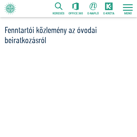
Ugrás
a
KERESÉS
OFFICE 365
E-NAPLÓ
E-KRÉTA
tartalomra
Fenntartói közlemény az óvodai
beiratkozásról