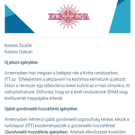
Kedves Szülők!
Kedves Diákok!
Új jelszó igénylése
Amennyiben már megvan a belépési név a Kréta-rendszerben,
ITT
az "Elfelejtettem a jelszavam"-ra kattintva kérhetünk új jelszót.
Ekkor a rendszer egy időkorlátos linket küld ki az e-mail címünkre, itt
változtathatunk. Előfordul, hogy ez a levél rendszerünk SPAM vagy
levélszemét mappájába érkezik.
Újabb gondviselői hozzáférés igénylése
Amennyiben felmerül újabb gondviselői jogosultság kérése, kérjük a
nyitólapon (
ITT
) kezdeményezzék a gondviselői hozzáférést
(
Gondviselői hozzáférés igénylése
). Adataik ellenőrzését követően,