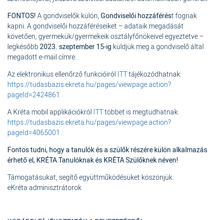
FONTOS!
A gondviselők külön,
Gondviselői hozzáférés
t fognak
kapni. A gondviselői hozzáféréseiket – adataik megadását
követően, gyermekük/gyermekeik osztályfőnökeivel egyeztetve –
legkésőbb
2023. szeptember 15-ig
küldjük meg a gondviselő által
megadott e-mail címre.
Az elektronikus ellenőrző funkcióiról
ITT
tájékozódhatnak:
https://tudasbazis.ekreta.hu/pages/viewpage.action?
pageId=2424861
A Kréta mobil applikációkról
ITT
többet is megtudhatnak:
https://tudasbazis.ekreta.hu/pages/viewpage.action?
pageId=4065001
Fontos tudni, hogy a tanulók és a szülők részére külön alkalmazás
érhető el, KRÉTA Tanulóknak és KRÉTA Szülőknek néven!
Támogatásukat, segítő együttműködésüket köszönjük.
eKréta adminisztrátorok