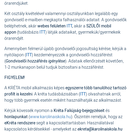
órarendjüket.
Két osztály kivételével valamennyi osztályunkban legalább egy
gondviselő e-mailben megkapta falhasználói adatait. A gondviselők
beléphetnek, akár
webes felületen
ITT
,
akár a
SZÜLŐI mobil
appon
(tudásbázis
ITT
) látják adataikat, gyermekük/gyermekeik
órarendjét.
Amennyiben felmerül újabb gondviselői jogosultság kérése, kérjük a
nyitólapon (
ITT
) kezdeményezzék a gondviselői hozzáférést
(
Gondviselői hozzáférés igénylése
). Adataik ellenőrzését követően,
1-2 munkanapon belül tudjuk biztosítani a hozzáférést.
FIGYELEM!
A KRÉTA mobil alkalmazás képes
egyszerre több tanulóhoz tartozó
profilt is kezelni
. A kréta tudásbázisában (
ITT
) olvashatnak arról,
hogy több gyermek esetén miként használhatják az alkalmazást.
Kérjük kövessék nyomon a
Kréta Faliújság-bejegyzéseit
és
honlapunkat
(
www.karolinaiskola.hu
). Őszintén reméljük, hogy az
eKréta rendszere
segít a kapcsolattartásban. Használatával
kapcsolatos kérdéseikkel - amelyeket az
ekreta@karolinaiskola.hu