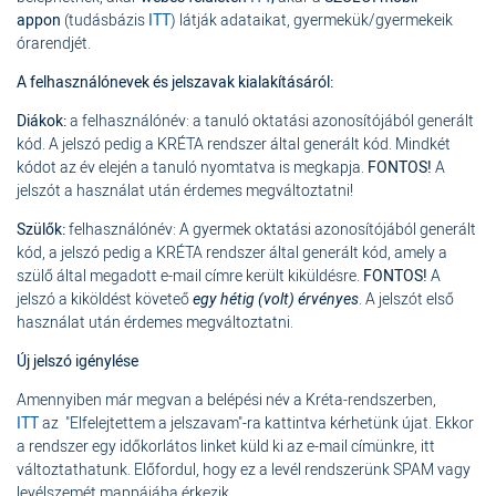
appon
(tudásbázis
ITT
) látják adataikat, gyermekük/gyermekeik
órarendjét.
A felhasználónevek és jelszavak kialakításáról:
Diákok:
a felhasználónév: a tanuló oktatási azonosítójából generált
kód. A jelszó pedig a KRÉTA rendszer által generált kód. Mindkét
kódot az év elején a tanuló nyomtatva is megkapja.
FONTOS!
A
jelszót a használat után érdemes megváltoztatni!
Szülők:
felhasználónév: A gyermek oktatási azonosítójából generált
kód, a jelszó pedig a KRÉTA rendszer által generált kód, amely a
szülő által megadott e-mail címre került kiküldésre.
FONTOS!
A
jelszó a kiköldést követeő
egy hétig (volt) érvényes
. A jelszót első
használat után érdemes megváltoztatni.
Új jelszó igénylése
Amennyiben már megvan a belépési név a Kréta-rendszerben,
ITT
az "Elfelejtettem a jelszavam"-ra kattintva kérhetünk újat. Ekkor
a rendszer egy időkorlátos linket küld ki az e-mail címünkre, itt
változtathatunk. Előfordul, hogy ez a levél rendszerünk SPAM vagy
levélszemét mappájába érkezik.