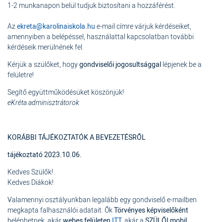
1-2 munkanapon belül tudjuk biztosítani a hozzáférést.
Az
ekreta@karolinaiskola.hu
e-mail címre várjuk kérdéseiket,
amennyiben a belépéssel, használattal kapcsolatban további
kérdéseik merülnének fel.
Kérjük a szülőket, hogy
gondviselői jogosultsággal
lépjenek be a
felületre!
Segítő együttműködésüket köszönjük!
eKréta adminisztrátorok
KORÁBBI TÁJÉKOZTATÓK A BEVEZETÉSRŐL
tájékoztató 2023.10.06.
Kedves Szülők!
Kedves Diákok!
Valamennyi osztályunkban legalább egy gondviselő e-mailben
megkapta falhasználói adatait. Ők
Törvényes képviselőként
beléphetnek, akár
webes felületen
ITT
,
akár a
SZÜLŐI mobil