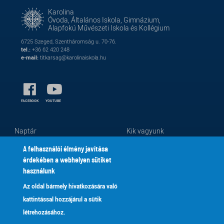
Karolina
Óvoda, Általános Iskola, Gimnázium,
Alapfokú Művészeti Iskola és Kollégium
6725 Szeged, Szentháromság u. 70-76.
tel.:
+36 62 420 248
e-mail:
titkarsag@karolinaiskola.hu
FACEBOOK
YOUTUBE
Naptár
Kik vagyunk
Lábléc
Footer
Alapítvány
Fenntartónk
2
menu
A felhasználói élmény javítása
Galéria
Tanároknak
érdekében a webhelyen sütiket
Adatkezelés
Kapcsolat
használunk
Az oldal bármely hivatkozására való
© Karolina Óvoda, Általános Iskola, Gimnázium, Alapfokú Művészeti Iskola és
kattintással hozzájárul a sütik
Kollégium, 2019-2026
létrehozásához.