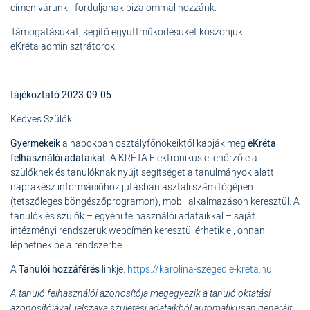
címen várunk - forduljanak bizalommal hozzánk.
Támogatásukat, segítő együttműködésüket köszönjük.
eKréta adminisztrátorok
tájékoztató 2023.09.05.
Kedves Szülők!
Gyermekeik
a napokban osztályfőnökeiktől kapják meg
eKréta
felhasználói adataikat
. A KRÉTA Elektronikus ellenőrzője a
szülőknek és tanulóknak nyújt segítséget a tanulmányok alatti
naprakész információhoz jutásban asztali számítógépen
(tetszőleges böngészőprogramon), mobil alkalmazáson keresztül. A
tanulók és szülők – egyéni felhasználói adataikkal – saját
intézményi rendszerük webcímén keresztül érhetik el, onnan
léphetnek be a rendszerbe.
A
Tanulói hozzáférés
linkje:
https://karolina-szeged.e-kreta.hu
A tanuló felhasználói azonosítója megegyezik a tanuló oktatási
azonosítójával, jelszava születési adataikból automatikusan generált.