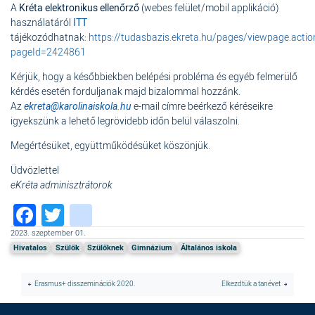
A
Kréta elektronikus ellenőrző
(webes felület/mobil applikáció)
használatáról
ITT
tájékozódhatnak:
https://tudasbazis.ekreta.hu/pages/viewpage.actio
pageId=2424861
Kérjük, hogy a későbbiekben belépési probléma és egyéb felmerülő
kérdés esetén forduljanak majd bizalommal hozzánk.
Az
ekreta@karolinaiskola.hu
e-mail címre beérkező kéréseikre
igyekszünk a lehető legrövidebb időn belül válaszolni.
Megértésüket, együttműködésüket köszönjük.
Üdvözlettel
eKréta adminisztrátorok
Facebook
Twitter
instagram
2023. szeptember 01.
Hivatalos
Szülők
Szülőknek
Gimnázium
Általános iskola
Erasmus+ disszeminációk 2020.
Elkezdtük a tanévet