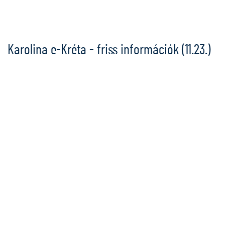
Ugrás
a
tartalomra
Karolina e-Kréta - friss információk (11.23.)