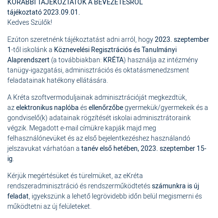
KORÁBBI TÁJÉKOZTATÓK A BEVEZETÉSRŐL
tájékoztató 2023.09.01.
Kedves Szülők!
Ezúton szeretnénk tájékoztatást adni arról, hogy
2023. szeptember
1
-től iskolánk a
Köznevelési Regisztrációs és Tanulmányi
Alaprendszert
(a továbbiakban:
KRÉTA
) használja az intézmény
tanügy-igazgatási, adminisztrációs és oktatásmenedzsment
feladatainak hatékony ellátására.
A Kréta szoftvermoduljainak adminisztrációját megkezdtük,
az
elektronikus naplóba
és
ellenőrzőbe
gyermekük/gyermekeik és a
gondviselő(k) adatainak rögzítését iskolai adminisztrátoraink
végzik. Megadott e-mail címükre kapják majd meg
felhasználónevüket és az első bejelentkezéshez használandó
jelszavukat várhatóan a
tanév első hetében, 2023. szeptember 15-
ig
.
Kérjük megértésüket és türelmüket, az eKréta
rendszeradminisztráció és rendszerműködtetés
számunkra is új
feladat
, igyekszünk a lehető legrövidebb időn belül megismerni és
működtetni az új felületeket.