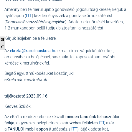
Amennyiben felmerül újabb gondviselői jogosultság kérése, kérjük a
nyitólapon (
ITT
) kezdeményezzék a gondviselői hozzáférést
(
Gondviselői hozzáférés igénylése
). Adataik ellenőrzését követően,
1-2 munkanapon belül tudjuk biztosítani a hozzáférést.
Kérjük lépjeken be a felületre!
Nagy kontraszt váltása
Betűméret váltása
Az
ekreta@karolinaiskola.hu
e-mail címre várjuk kérdéseiket,
amennyiben a belépéssel, használattal kapcsolatban további
kérdéseik merülnének fel.
Segítő együttműködésüket köszönjük!
eKréta adminisztrátorok
tájékoztató 2023.09.16.
Kedves Szülők!
Az eKréta rendszerében elkészült
minden tanulónk
felhasználói
fiókja
, a gyerekek beléphetnek, akár
webes felületen
ITT
,
akár
a
TANULÓI mobil appon
(tudásbázis
ITT
) látják adataikat,