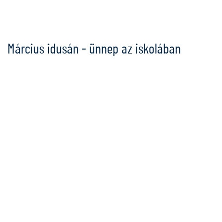
Ugrás
a
tartalomra
Március idusán - ünnep az iskolában