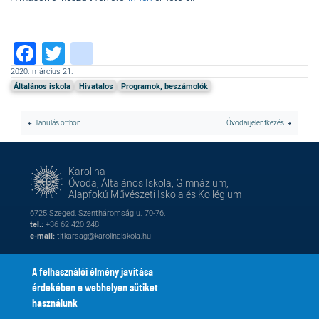
Facebook
Twitter
instagram
2020. március 21.
Általános iskola
Hivatalos
Programok, beszámolók
Tanulás otthon
Óvodai jelentkezés
Karolina
Óvoda, Általános Iskola, Gimnázium,
Alapfokú Művészeti Iskola és Kollégium
6725 Szeged, Szentháromság u. 70-76.
tel.:
+36 62 420 248
e-mail:
titkarsag@karolinaiskola.hu
A felhasználói élmény javítása
érdekében a webhelyen sütiket
FACEBOOK
YOUTUBE
használunk