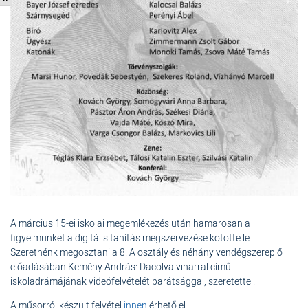
A március 15-ei iskolai megemlékezés után hamarosan a
figyelmünket a digitális tanítás megszervezése kötötte le.
Szeretnénk megosztani a 8. A osztály és néhány vendégszereplő
előadásában Kemény András: Dacolva viharral című
iskoladrámájának videófelvételét barátsággal, szeretettel.
A műsorról készült felvétel
innen
érhető el.