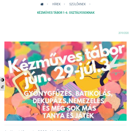
HÍREK
SZÜLŐKNEK
KÉZMŰVES TÁBOR 1-6. OSZTÁLYOSOKNAK
2019/2020
Nagy kontraszt váltása
Betűméret váltása