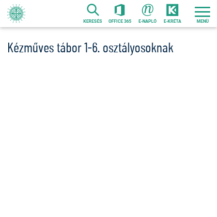
Ugrás
a
KERESÉS
OFFICE 365
E-NAPLÓ
E-KRÉTA
tartalomra
Kézműves tábor 1-6. osztályosoknak