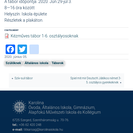
A tábor időpontja: 2020. Jún.29-júl 3.
8—16 óra között
Helyszín: Iskola épülete
Részletek a plakáton.
CSATOLMÁNY
Kézműves tábor 1-6. osztályosoknak
Facebook
Twitter
instagram
2020. június 05.
Szülőknek
Általános iskola
Táborok
Szív-suli tábor
Spiel mit mir Deutsch! Játékos német 3-
5. osztályos gyerekeknek
Karolina
Óvoda, Általános Iskola, Gimnázium,
Alapfokú Művészeti Iskola és Kollégium
6725 Szeged, Szentháromság u. 70-76.
tel.:
+36 62 420 248
e-mail:
titkarsag@karolinaiskola.hu