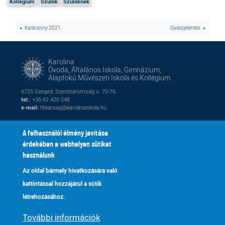
Kollégium
Szülők
Szülőknek
Karácsony 2021.
Gyászjelentés
Karolina
Óvoda, Általános Iskola, Gimnázium,
Alapfokú Művészeti Iskola és Kollégium
6725 Szeged, Szentháromság u. 70-76.
tel.:
+36 62 420 248
e-mail:
titkarsag@karolinaiskola.hu
A felhasználói élmény javítása
érdekében a webhelyen sütiket
FACEBOOK
YOUTUBE
használunk
Az oldal bármely hivatkozására való
Naptár
Kik vagyunk
Lábléc
Footer
kattintással hozzájárul a sütik
Alapítvány
Fenntartónk
2
menu
létrehozásához.
Galéria
Tanároknak
További információk
Adatkezelés
Kapcsolat