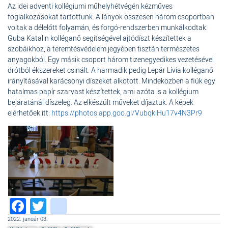
Az idei adventi kollégiumi műhelyhétvégén kézműves
foglalkozásokat tartottunk. A lányok összesen három csoportban
voltak a délelőtt folyamán, és forgó-rendszerben munkálkodtak.
Guba Katalin kolléganő segítségével ajtódíszt készítettek a
szobáikhoz, a teremtésvédelem jegyében tisztán természetes
anyagokból. Egy másik csoport három tizenegyedikes vezetésével
drótból ékszereket csinált. A harmadik pedig Lepár Lívia kolléganő
irányításával karácsonyi díszeket alkotott. Mindeközben a fiúk egy
hatalmas papír szarvast készítettek, ami azóta is a kollégium
bejáratánál díszeleg. Az elkészült műveket díjaztuk. A képek
elérhetőek itt:
https://photos.app.goo.gl/VubqkiHu17v4N3Pr9
Facebook
Twitter
instagram
2022. január 03.