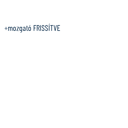
Ugrás
a
tartalomra
+mozgató FRISSÍTVE