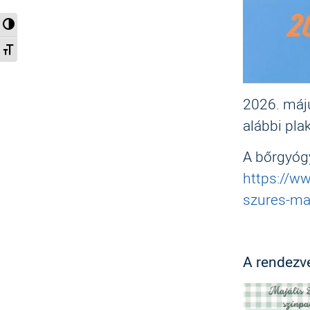
Nagy kontraszt váltása
Betűméret váltása
2026. máju
alábbi pla
A bőrgyógy
https://ww
szures-maj
A rendezv