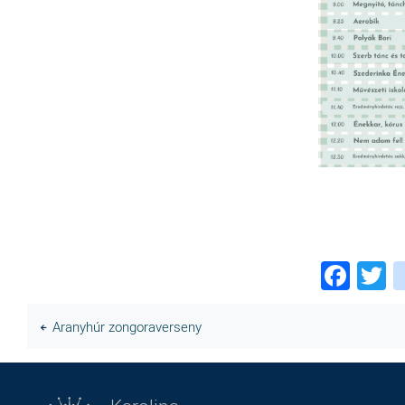
Fac
T
Aranyhúr zongoraverseny