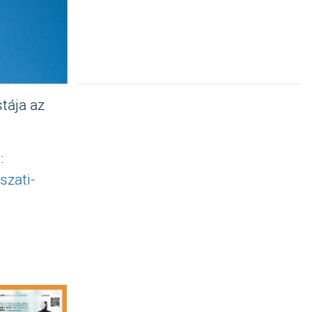
tája az
:
szati-