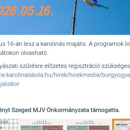
s 16-án lesz a karolinás majális. A programok lis
kátokon olvasható.
ászati szűrésre előzetes regisztráció szükséges
w.karolinaiskola.hu/hirek/hirekmedia/borgyogya
aliskor
ényt Szeged MJV Önkormányzata támogatta.