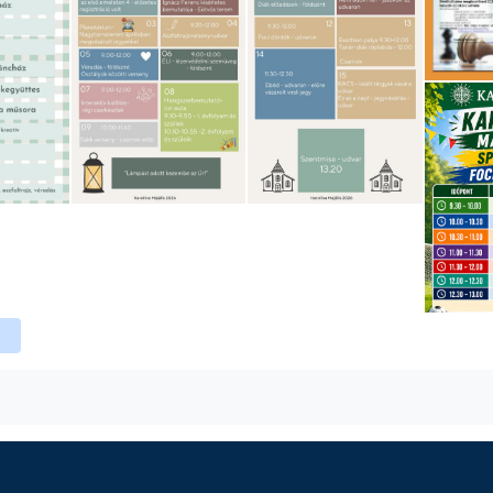
ebook
witter
instagram