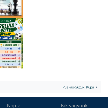
Puskás-Suzuki Kupa
Naptár
Kik vagyunk