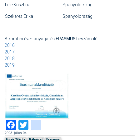
Lele Krisztina
Spanyolország
Szekeres Erika
Spanyolország
A k
orábbi évek anyagai és
ERASMUS
beszámolói:
2016
2017
2018
2019
Facebook
Twitter
instagram
2023. július 04.
Hírek/Média
Pályázat
Erasmus