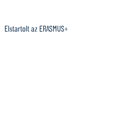
Ugrás
a
tartalomra
Elstartolt az ERASMUS+