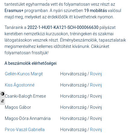
tantestület egyharmada vett és folyamatosan vesz részt az
Erasmus+
programban. A nyári szünetben
19 mobilitás
valósul
majd meg, melyeket az érdeklődők itt követhetnek nyomon.
Tanáraink a
2022-1-HU01-KA121-SCH-000066630
pályázat
keretében nemzetközi kurzusokon, tréningeken és szakmai
látogatásokon vesznek részt. Élménybeszámolóik, tapasztalataik
megismeréséhez kellemes időtöltést kívánunk. Cikkünket
folyamatosan frissítjük!
A beszámolók elérhetőségei
:
Gellén-Kunos Margit
Horvátország /
Rovinj
Kiss Ágostonné
Horvátország /
Rovinj
Nagy kontraszt váltása
Csanki-Balogh Emese
Horvátország / Rovinj
Betűméret váltása
Magos Gábor
Horvátország / Rovinj
Magos-Dóra Annamária
Horvátország / Rovinj
Piros-Vaszil Gabriella
Horvátország /
Rovinj