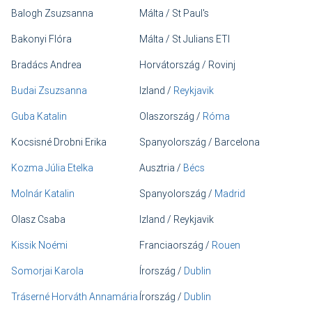
Balogh Zsuzsanna
Málta / St Paul's
Bakonyi Flóra
Málta / St Julians ETI
Bradács Andrea
Horvátország / Rovinj
Budai Zsuzsanna
Izland /
Reykjavik
Guba Katalin
Olaszország /
Róma
Kocsisné Drobni Erika
Spanyolország / Barcelona
Kozma Júlia Etelka
Ausztria /
Bécs
Molnár Katalin
Spanyolország /
Madrid
Olasz Csaba
Izland / Reykjavik
Kissik Noémi
Franciaország /
Rouen
Somorjai Karola
Írország /
Dublin
Tráserné Horváth Annamária
Írország /
Dublin