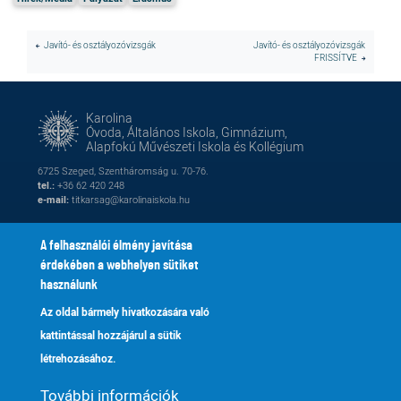
Javító- és osztályozóvizsgák
Javító- és osztályozóvizsgák
FRISSÍTVE
Karolina
Óvoda, Általános Iskola, Gimnázium,
Alapfokú Művészeti Iskola és Kollégium
6725 Szeged, Szentháromság u. 70-76.
tel.:
+36 62 420 248
e-mail:
titkarsag@karolinaiskola.hu
A felhasználói élmény javítása
érdekében a webhelyen sütiket
FACEBOOK
YOUTUBE
használunk
Az oldal bármely hivatkozására való
Naptár
Kik vagyunk
Lábléc
Footer
kattintással hozzájárul a sütik
Alapítvány
Fenntartónk
2
menu
létrehozásához.
Galéria
Tanároknak
További információk
Adatkezelés
Kapcsolat