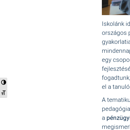
Iskolánk i
országos 
gyakorlat
mindennap
egy csopo
fejlesztés
fogadtunk,
Nagy kontraszt váltása
el a tanuló
Betűméret váltása
A tematik
pedagógiai
a
pénzügyi
megismerke