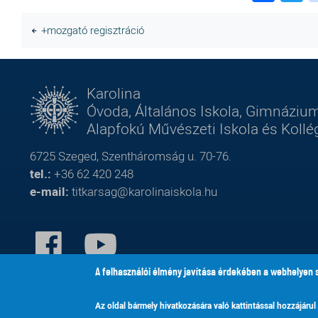
+mozgató regisztráció
Karolina
Óvoda, Általános Iskola, Gimnázium
Alapfokú Művészeti Iskola és Koll
6725 Szeged, Szentháromság u. 70-76.
tel.:
+36 62 420 248
e-mail:
titkarsag@karolinaiskola.hu
FACEBOOK
YOUTUBE
A felhasználói élmény javítása érdekében a webhelyen 
Az oldal bármely hivatkozására való kattintással hozzájárul
© Karolina Óvoda,