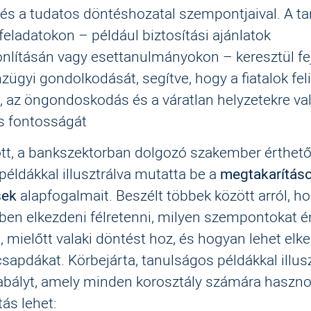
 és a tudatos döntéshozatal szempontjaival. A 
 feladatokon – például biztosítási ajánlatok
lításán vagy esettanulmányokon – keresztül fej
zügyi gondolkodását, segítve, hogy a fiatalok fel
 az öngondoskodás és a váratlan helyzetekre va
s fontosságát
tt, a bankszektorban dolgozó szakember érthető
 példákkal illusztrálva mutatta be a
megtakarítás
sek
alapfogalmait. Beszélt többek között arról, h
őben elkezdeni félretenni, milyen szempontokat 
, mielőtt valaki döntést hoz, és hogyan lehet elke
sapdákat. Körbejárta, tanulságos példákkal illusz
abályt, amely minden korosztály számára haszn
ás lehet: