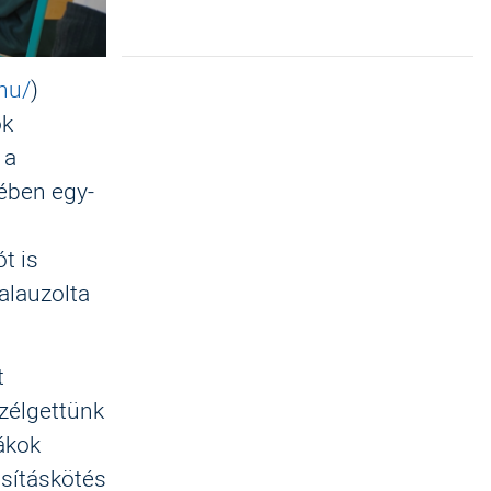
hu/
)
ok
 a
ében egy-
t is
alauzolta
t
zélgettünk
ákok
osításkötés