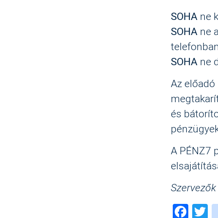
SOHA
ne k
SOHA
ne a
telefonban
SOHA
ne d
Az előadó 
megtakarít
és bátorít
pénzügyek
A PÉNZ7 p
elsajátítá
Szervezők
Fac
T