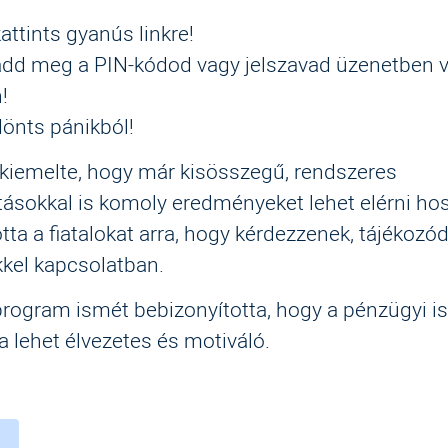
attints gyanús linkre!
dd meg a PIN-kódod vagy jelszavad üzenetben 
!
önts pánikból!
kiemelte, hogy már kisösszegű, rendszeres
ásokkal is komoly eredményeket lehet elérni ho
otta a fiatalokat arra, hogy kérdezzenek, tájékozó
kel kapcsolatban.
rogram ismét bebizonyította, hogy a pénzügyi i
sa lehet élvezetes és motiváló.
ebook
witter
instagram