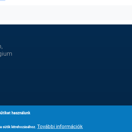
,
égium
sütiket használunk
További információk
 a sütik létrehozásához.
 Általános Iskola, Gimnázium, Alapfokú Művészeti Iskola és Ko