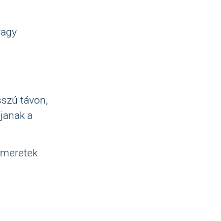
vagy
sszú távon,
djanak a
smeretek