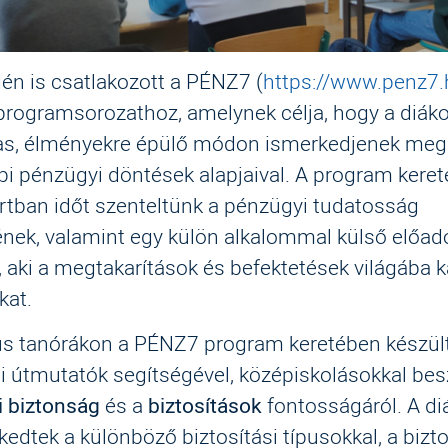
dén is csatlakozott a PÉNZ7 (
https://www.penz7.
programsorozathoz, amelynek célja, hogy a diák
ias, élményekre épülő módon ismerkedjenek meg
i pénzügyi döntések alapjaival. A program keret
rtban időt szenteltünk a pénzügyi tudatosság
ének, valamint egy külön alkalommal külső előadó
 aki a megtakarítások és befektetések világába k
kat.
us tanórákon a PÉNZ7 program keretében készül
 útmutatók segítségével, középiskolásokkal bes
 biztonság
és a
biztosítások
fontosságáról. A di
dtek a különböző biztosítási típusokkal, a bizt