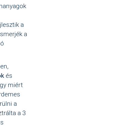
tananyagok
lesztik a
ismerjék a
ló
en,
ok
és
ogy miért
érdemes
rülni a
trálta a 3
os