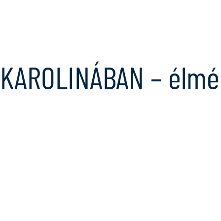
Ugrás
a
tartalomra
KAROLINÁBAN – élmén