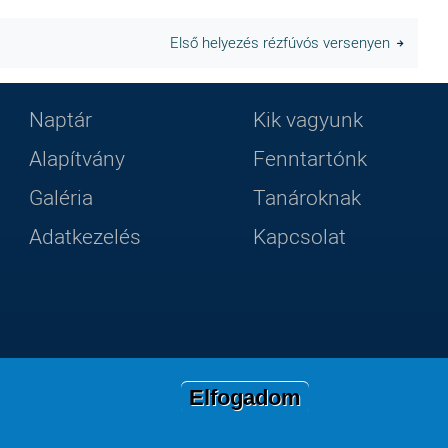
Első helyezés rézfúvós versenyen
Naptár
Kik vagyunk
Lábléc
Footer
Alapítvány
Fenntartónk
Galéria
Tanároknak
2
menu
Adatkezelés
Kapcsolat
Elfogadom
llégium, 2019-2026