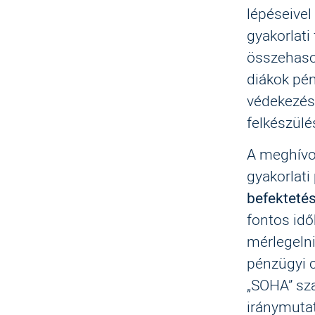
lépéseivel
gyakorlati
összehason
diákok pén
védekezés,
felkészülé
A meghívo
gyakorlati
befekteté
fontos id
mérlegelni
pénzügyi c
„SOHA” sz
iránymutat