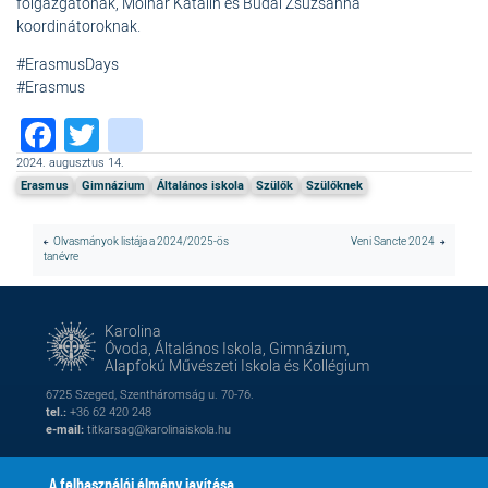
főigazgatónak, Molnár Katalin és Budai Zsuzsanna
koordinátoroknak.
#ErasmusDays
#Erasmus
Facebook
Twitter
instagram
2024. augusztus 14.
Erasmus
Gimnázium
Általános iskola
Szülők
Szülőknek
Olvasmányok listája a 2024/2025-ös
Veni Sancte 2024
tanévre
Karolina
Óvoda, Általános Iskola, Gimnázium,
Alapfokú Művészeti Iskola és Kollégium
6725 Szeged, Szentháromság u. 70-76.
tel.:
+36 62 420 248
e-mail:
titkarsag@karolinaiskola.hu
A felhasználói élmény javítása