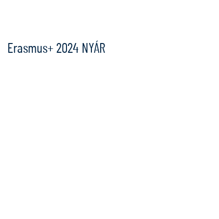
Ugrás
a
tartalomra
Erasmus+ 2024 NYÁR