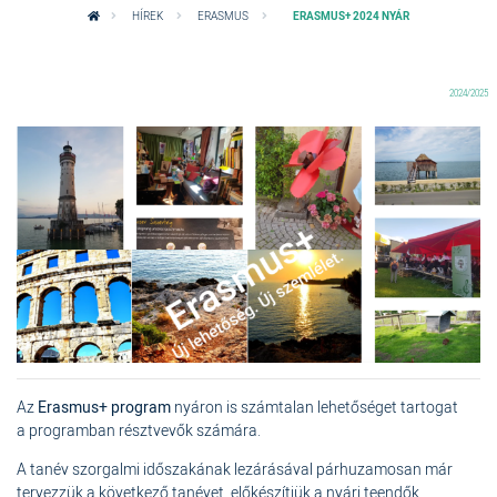
HÍREK
ERASMUS
ERASMUS+ 2024 NYÁR
2024/2025
Az
Erasmus+ program
nyáron is számtalan lehetőséget tartogat
a
programban résztvevők
számára.
A tanév szorgalmi időszakának lezárásával párhuzamosan már
tervezzük a következő tanévet, előkészítjük a nyári teendők