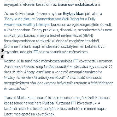
anyagait, s lelkesen készülünk az
Erasmus+ mobilitások
ra is.
Zsiros Szilvia tanárnő ezen a nyáron
Reykjavikban
járt, ahol a
"
Body-Mind-Nature Connection and Well-Being for a Fully
Awareness Healthy Lifestyle
" kurzuson az egészséges életmód volt
a középpontban. Ez egy praktikus, dinamikus, szórakoztató és nem
szokványos kurzus, amely a test-elme-természet (BMN)
összekapcsolására törekszik különböző megközelítésekből.
Örömmel hallunk majd mindezekről osztálytermen belül és kívül
Nagy kontraszt váltása
egyaránt, addigis
ITT
osztozhatunk az élményekben.
Betűméret váltása
Kozma Júlia tanárnő élménybeszámolóját
ITT
követhettük nyomon.
„
Vasárnap érkeztem meg
Lindau
csodálatos városába egy hosszú, 11
órás út után. Ahogy leszálltam a vonatról, azonnal elvarázsolt a
látvány, és minden fáradtságom elszállt. A felfrissítő séta során
meggyőződtem róla, hogy remek helyet választottam a feltöltődéshez
és tanuláshoz.
”
Traczal-Márta Edit tanárnő is szerencsésen megérkezett Erasmus
képzésének helyszínére
Pulába
. Kurzusát
ITT
követhettük. A
tanárnő részletes beszámolójának köszönhetően minden napra
jutott meglepetés a követőknek.