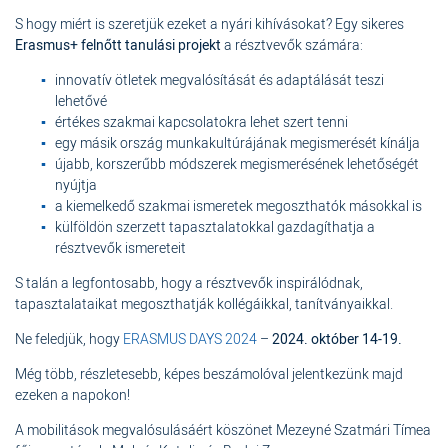
S hogy miért is szeretjük ezeket a nyári kihívásokat? Egy sikeres
Erasmus+ felnőtt tanulási projekt
a résztvevők számára:
innovatív ötletek megvalósítását és adaptálását teszi
lehetővé
értékes szakmai kapcsolatokra lehet szert tenni
egy másik ország munkakultúrájának megismerését kínálja
újabb, korszerűbb módszerek megismerésének lehetőségét
nyújtja
a kiemelkedő szakmai ismeretek megoszthatók másokkal is
külföldön szerzett tapasztalatokkal gazdagíthatja a
résztvevők ismereteit
S talán a legfontosabb, hogy a résztvevők inspirálódnak,
tapasztalataikat megoszthatják kollégáikkal, tanítványaikkal.
Ne feledjük, hogy
ERASMUS DAYS 2024
–
2024. október 14-19.
Még több, részletesebb, képes beszámolóval jelentkezünk majd
ezeken a napokon!
A mobilitások megvalósulásáért köszönet Mezeyné Szatmári Tímea