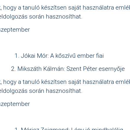
, hogy a tanuló készítsen saját használatra emlé
eldolgozás során hasznosíthat.
 szeptember
y: 1. Jókai Mór: A kőszívű ember fiai
záth Kálmán: Szent Péter esernyője
, hogy a tanuló készítsen saját használatra emlé
eldolgozás során hasznosíthat.
 szeptember
y: 1. Móricz Zsigmond: Légy jó mindhalálig