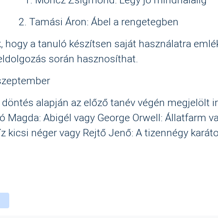
si Áron: Ábel a rengetegben
, hogy a tanuló készítsen saját használatra emlé
eldolgozás során hasznosíthat.
 szeptember
 döntés alapján az előző tanév végén megjelölt 
 Magda: Abigél vagy George Orwell: Állatfarm v
Tíz kicsi néger vagy Rejtő Jenő: A tizennégy karát
ebook
witter
instagram