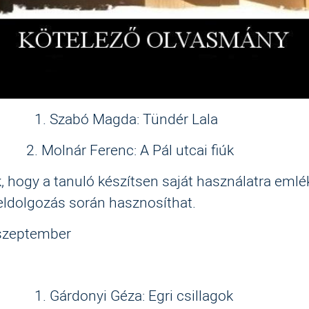
y: 1. Szabó Magda: Tündér Lala
ár Ferenc: A Pál utcai fiúk
, hogy a tanuló készítsen saját használatra emlé
eldolgozás során hasznosíthat.
 szeptember
y: 1. Gárdonyi Géza: Egri csillagok