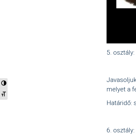
5. osztál
2. Moln
Javasoljuk
Nagy kontraszt váltása
melyet a f
Betűméret váltása
Határidő:
6. osztál