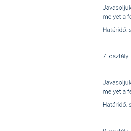
Javasoljuk
melyet a f
Határidő:
7. osztál
2. Miks
Javasoljuk
melyet a f
Határidő:
8. osztál