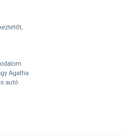
keztetőt,
irodalom
agy Agatha
os autó.