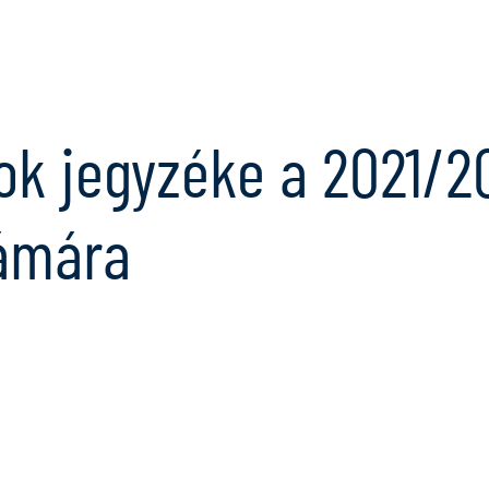
Ugrás
a
tartalomra
ok jegyzéke a 2021/2
zámára