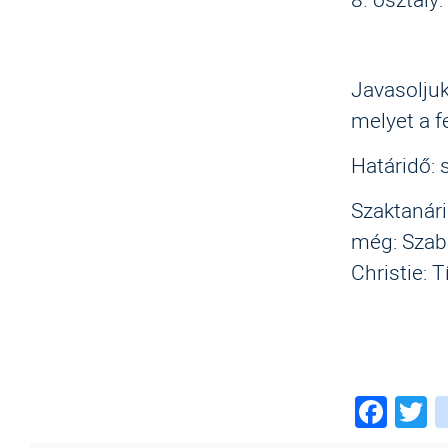
2. Tamá
Javasoljuk
melyet a f
Határidő:
Szaktanári
még: Szabó
Christie: 
Fac
T