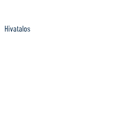
Ugrás
a
tartalomra
Hivatalos