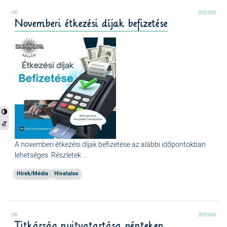
2025/2026
Novemberi étkezési díjak befizetése
Nagy kontraszt váltása
Betűméret váltása
A novemberi étkezési díjak befizetése az alábbi időpontokban
lehetséges. Részletek ...
Hírek/Média
Hivatalos
2025/2026
Titkárság nyitvatartása pénteken