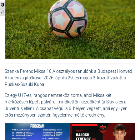
Nagy kontraszt váltása
Betűméret váltása
Szanka Ferenc Miksa 10.A osztályos tanulónk a Budapest Honvéd
Akadémia játékosa. 2026. április 29. és május 3. között zajlott a
Puskás-Suzuki Kupa.
Ez egy U17-es, rangos nemzetközi torna, ahol Miksa két
mérkőzésen lépett pályára, mindkettőn kezdőként (a Slavia és a
Juventus ellen). A csapat végül a 6. helyen végzett, ami egy ilyen
erős mezőnyben szintén figyelemre méltó eredmény.