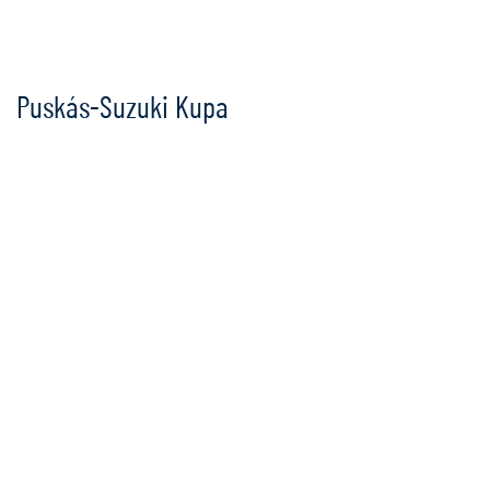
Ugrás
a
tartalomra
Puskás-Suzuki Kupa