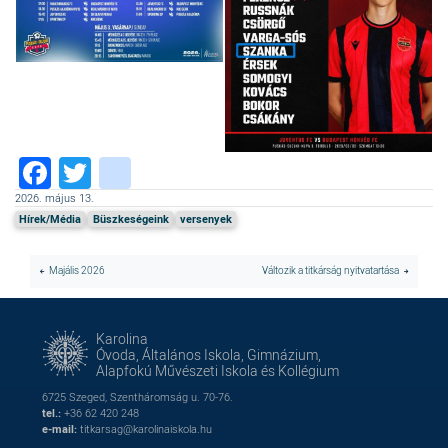
Facebook
Twitter
instagram
2026. május 13.
Hírek/Média
Büszkeségeink
versenyek
Majális 2026
Változik a titkárság nyitvatartása
Karolina
Óvoda, Általános Iskola, Gimnázium,
Alapfokú Művészeti Iskola és Kollégium
6725 Szeged, Szentháromság u. 70-76.
tel.:
+36 62 420 248
e-mail:
titkarsag@karolinaiskola.hu