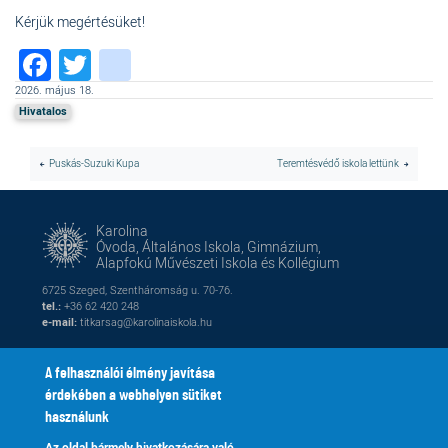
Kérjük megértésüket!
Facebook
Twitter
instagram
2026. május 18.
Hivatalos
Puskás-Suzuki Kupa
Teremtésvédő iskola lettünk
Karolina
Óvoda, Általános Iskola, Gimnázium,
Alapfokú Művészeti Iskola és Kollégium
6725 Szeged, Szentháromság u. 70-76.
tel.:
+36 62 420 248
e-mail:
titkarsag@karolinaiskola.hu
A felhasználói élmény javítása
érdekében a webhelyen sütiket
FACEBOOK
YOUTUBE
használunk
Az oldal bármely hivatkozására való