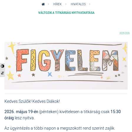
HÍREK
HIVATALOS
VÁLTOZIK A TITKÁRSÁG NYITVATARTÁSA
2025/2026
Nagy kontraszt váltása
Betűméret váltása
Kedves Szülők! Kedves Diákok!
2026. május 19-én
(pénteken) kivételesen a titkárság csak
15:30
óráig
lesz nyitva.
Az ügyintézés a többi napon a megszokott rend szerint zajlik.