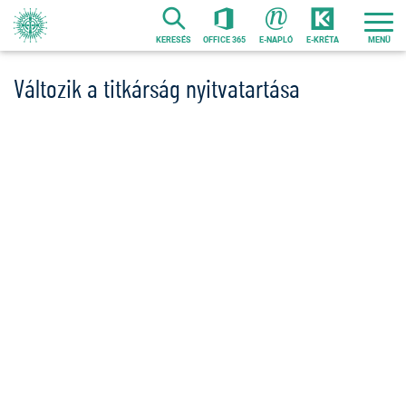
Ugrás
a
KERESÉS
OFFICE 365
E-NAPLÓ
E-KRÉTA
tartalomra
Változik a titkárság nyitvatartása