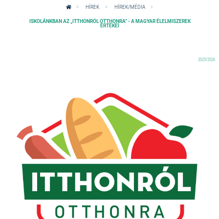
HÍREK
HÍREK/MÉDIA
ISKOLÁNKBAN AZ „ITTHONRÓL OTTHONRA” - A MAGYAR ÉLELMISZEREK
ÉRTÉKEI
2025/2026