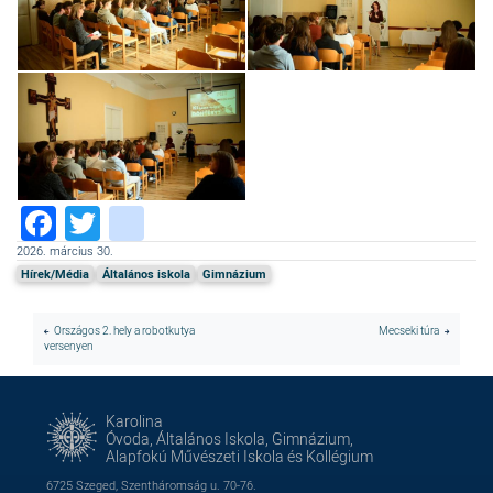
Facebook
Twitter
instagram
2026. március 30.
Hírek/Média
Általános iskola
Gimnázium
Országos 2. hely a robotkutya
Mecseki túra
versenyen
Karolina
Óvoda, Általános Iskola, Gimnázium,
Alapfokú Művészeti Iskola és Kollégium
6725 Szeged, Szentháromság u. 70-76.