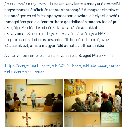
/ megérezték a gyerekek!
Hitelesen képviselte a magyar őstermelői
hagyományok értékeit és fenntarthatóságát! A magyar élelmiszer
biztonságos és értékes tápanyagokban gazdag, a helybeli gazdák
támogatása pedig a fenntartható gazdálkodás magasztos célját
szolgálja.
Az előadás címére utalva:
a vásárlásunkkal
szavazunk...
S nem mindegy, kinek az árujára. Vagy a NAK
programsorozat címe is beszédes: "Itthonról otthonra", azaz
válasszuk azt, amit a magyar föld adhat az otthonainkba!
Akit bővebben érdekel a téma, olvassa el
a Szeged Ma
cikkét is!
https://szegedma.hu/szeged/2026/03/szeged-tudatossag-hazai-
elelmiszer-karolina-nak