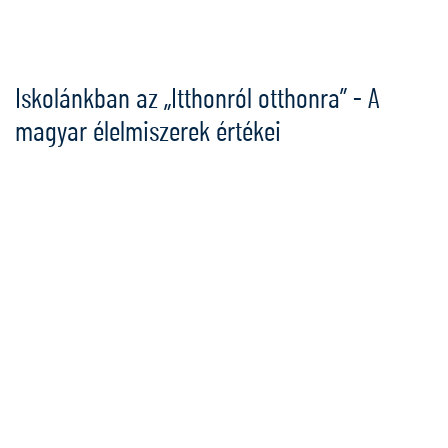
Ugrás
a
tartalomra
Iskolánkban az „Itthonról otthonra” - A
magyar élelmiszerek értékei