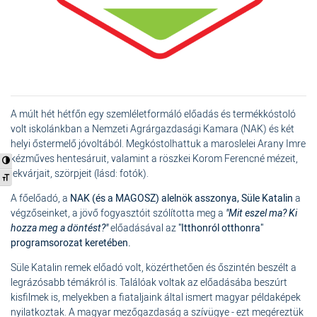
A múlt hét hétfőn egy szemléletformáló előadás és termékkóstoló
volt iskolánkban a Nemzeti Agrárgazdasági Kamara (NAK) és két
helyi őstermelő jóvoltából. Megkóstolhattuk a maroslelei Arany Imre
kézműves hentesáruit, valamint a röszkei Korom Ferencné mézeit,
Nagy kontraszt váltása
lekvárjait, szörpjeit (lásd: fotók).
Betűméret váltása
A főelőadó, a
NAK (és a MAGOSZ) alelnök asszonya, Süle Katalin
a
végzőseinket, a jövő fogyasztóit szólította meg a
"Mit eszel ma? Ki
hozza meg a döntést?"
előadásával az
"Itthonról otthonra"
programsorozat keretében.
Süle Katalin remek előadó volt, közérthetően és őszintén beszélt a
legrázósabb témákról is. Találóak voltak az előadásába beszúrt
kisfilmek is, melyekben a fiataljaink által ismert magyar példaképek
nyilatkoztak. A magyar mezőgazdaság a szívügye - ezt megéreztük