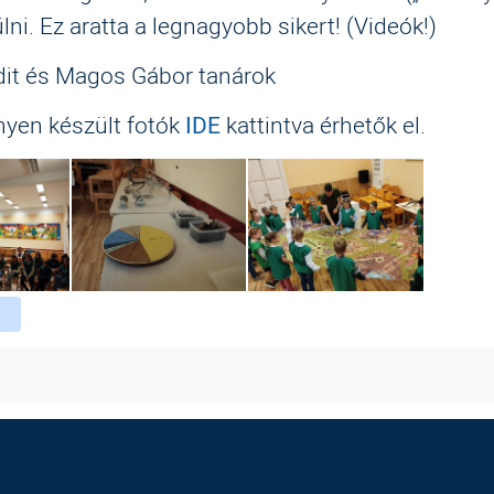
ülni. Ez aratta a legnagyobb sikert! (Videók!)
dit és Magos Gábor tanárok
yen készült fotók
IDE
kattintva érhetők el.
ebook
witter
instagram