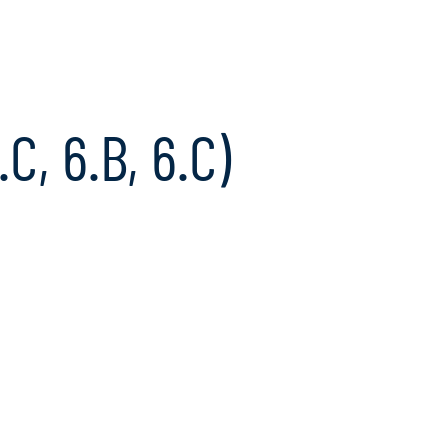
Ugrás
a
tartalomra
C, 6.B, 6.C)