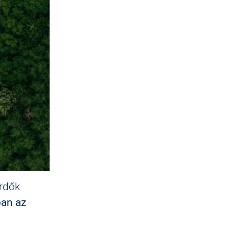
rdők
ban az