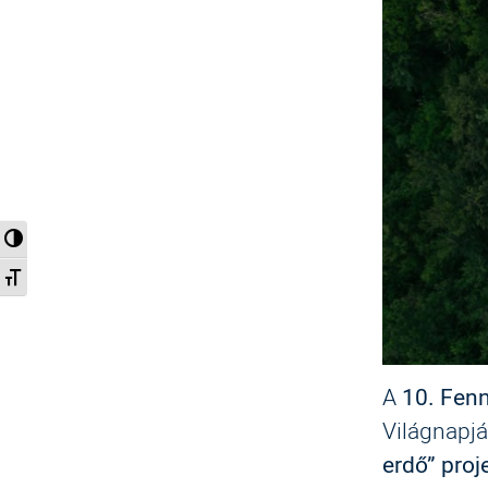
Nagy kontraszt váltása
Betűméret váltása
A
10. Fen
Világnapjá
erdő” proj