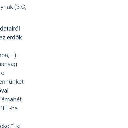
ynak (3.C,
datairól
 az
erdők
ba, …).
műanyag
re
bennünket
óval
 Témahét
 CÉL-ba
ket”) ki