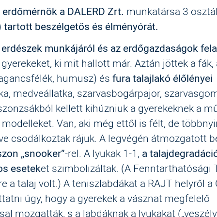
r erdőmérnök a DALERD Zrt.
munkatársa 3 osztál
)
tartott beszélgetős és élményórát.
z
erdészek munkájáról és az erdőgazdaságok fela
gyerekeket, ki mit hallott már. Aztán jöttek a fák,
agancsfélék, humusz) és
fura talajlakó élőlényei
a, medveállatka, szarvasbogárpajor, szarvasgom
szonzsákból kellett kihúzniuk a gyerekeknek a 
modelleket. Van, aki még ettől is félt, de többnyi
e csodálkoztak rájuk. A legvégén átmozgatott 
szon „snooker”
-rel. A lyukak 1-1,
a talajdegradáci
os esetek
et szimbolizáltak. (A Fenntarthatósági
e a talaj volt.) A teniszlabdákat a RAJT helyről a
juttatni úgy, hogy a gyerekek a vásznat megfelelő
al mozgatták, s a labdáknak a lyukakat („veszélye