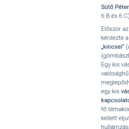
Sütő Péte
6.B és 6.C
Először a
kérdezte a 
„kincsei”
(
(gömbászk
Egy kis vá
valósághű 
meglepődv
egy kis
vá
kapcsolat
fő témakör
kellett el
hullámzáss