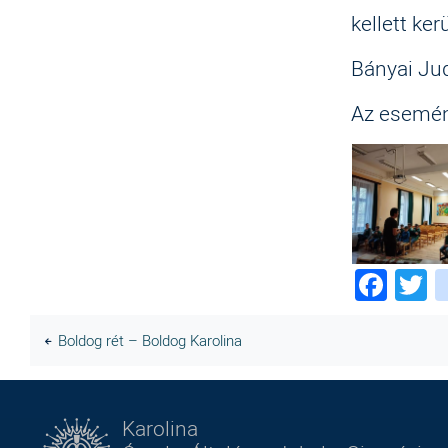
kellett ker
Bányai Ju
Az esemén
Fac
T
Boldog rét – Boldog Karolina
Karolina