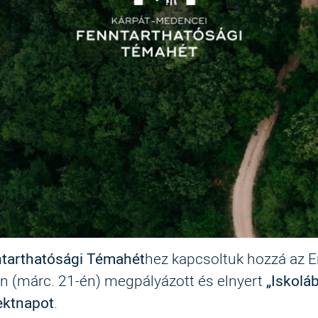
ntarthatósági Témahét
hez kapcsoltuk hozzá az E
n (márc. 21-én) megpályázott és elnyert
„Iskolá
ektnapot
.