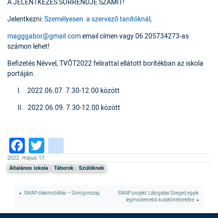
A JELENTKEZÉS SORRENDJE SZÁMÍT!
Jelentkezni:
Személyesen a szervező tanítóknál;
magggabor@gmail.com
email címen vagy 06 205734273-as
számon lehet!
Befizetés Névvel, TVŐT2022 felirattal ellátott borítékban
az iskola
portáján.
I. 2022.06.07. 7.30-12.00 között
II.
2022.06.09. 7.30-12.00 között
Facebook
Twitter
instagram
2022. május 17.
Általános iskola
Táborok
Szülőknek
SWAP diákmobilitás – Görögország
SWAP projekt: Látogatás Szeged egyik
legmodernebb kutatóintézetébe