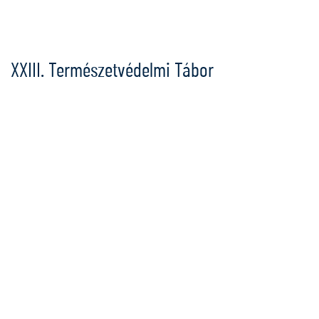
Ugrás
a
tartalomra
XXIII. Természetvédelmi Tábor