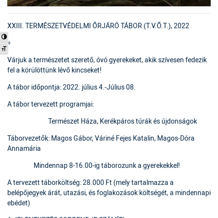
XXIII. TERMÉSZETVÉDELMI ŐRJÁRÓ TÁBOR (T.V.Ő.T.), 2022
Nagy kontraszt váltása
+
Betűméret váltása
Várjuk a természetet szerető, óvó gyerekeket, akik szívesen fedezik
fel a körülöttünk lévő kincseket!
A tábor időpontja: 2022. július 4.-Július 08.
A tábor tervezett programjai:
Természet Háza, Kerékpáros túrák és újdonságok
Táborvezetők: Magos Gábor, Váriné Fejes Katalin, Magos-Dóra
Annamária
Mindennap 8-16.00-ig táborozunk a gyerekekkel!
A tervezett táborköltség: 28.000 Ft (mely tartalmazza a
belépőjegyek árát, utazási, és foglakozások költségét, a mindennapi
ebédet)