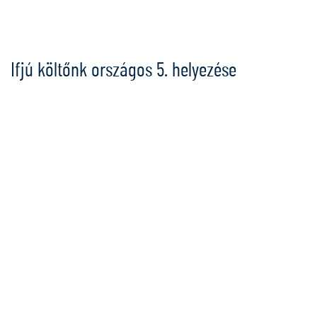
Ugrás
a
tartalomra
Ifjú költőnk országos 5. helyezése