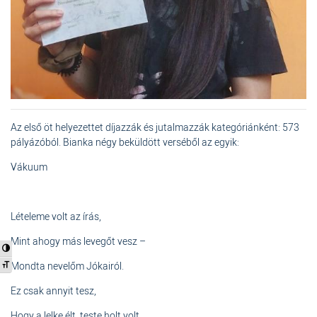
Az első öt helyezettet díjazzák és jutalmazzák kategóriánként: 573
pályázóból. Bianka négy beküldött verséből az egyik:
Vákuum
Lételeme volt az írás,
Mint ahogy más levegőt vesz –
Nagy kontraszt váltása
Betűméret váltása
Mondta nevelőm Jókairól.
Ez csak annyit tesz,
Hogy a lelke élt, teste holt volt.