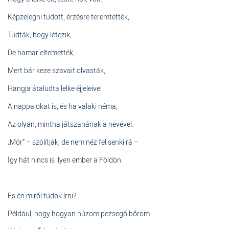
Képzelegni tudott, érzésre teremtették,
Tudták, hogy létezik,
De hamar eltemették,
Mert bár keze szavait olvasták,
Hangja átaludta lelke éjjeleivel
A nappalokat is, és ha valaki néma,
Az olyan, mintha játszanának a nevével.
„Mór” – szólítják, de nem néz fel senki rá –
Így hát nincs is ilyen ember a Földön.
És én miről tudok írni?
Például, hogy hogyan húzom pezsegő bőröm