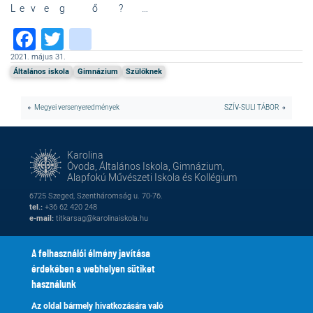
L e v e g ő ? …
Facebook
Twitter
instagram
2021. május 31.
Általános iskola
Gimnázium
Szülőknek
Megyei versenyeredmények
SZÍV-SULI TÁBOR
Karolina
Óvoda, Általános Iskola, Gimnázium,
Alapfokú Művészeti Iskola és Kollégium
6725 Szeged, Szentháromság u. 70-76.
tel.:
+36 62 420 248
e-mail:
titkarsag@karolinaiskola.hu
A felhasználói élmény javítása
érdekében a webhelyen sütiket
FACEBOOK
YOUTUBE
használunk
Az oldal bármely hivatkozására való