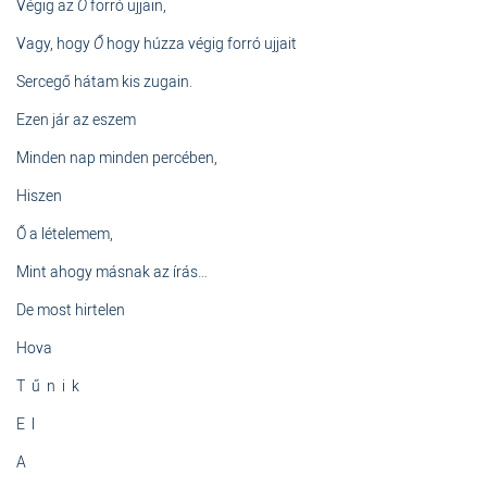
Végig az
Ő
forró ujjain,
Vagy, hogy
Ő
hogy húzza végig forró ujjait
Sercegő hátam kis zugain.
Ezen jár az eszem
Minden nap minden percében,
Hiszen
Ő a lételemem,
Mint ahogy másnak az írás…
De most hirtelen
Hova
T ű n i k
E l
A