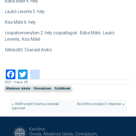
Bába Máté 4. hely
Laukó Levente 5. hely
Kiss Máté 6. hely
csapatversenyben 2. hely csapattagok: Bába Máté, Laukó
Levente, Kiss Máté
felkészítő: Csanádi Anikó
Facebook
Twitter
instagram
2021. május 28.
Általános iskola
Gimnázium
Szülőknek
SWAP projekt: Erasmus cserediák
Ifjú költőnk országos 5. helyezése
kapcsolat
Karolina
Óvoda, Általános Iskola, Gimnázium,