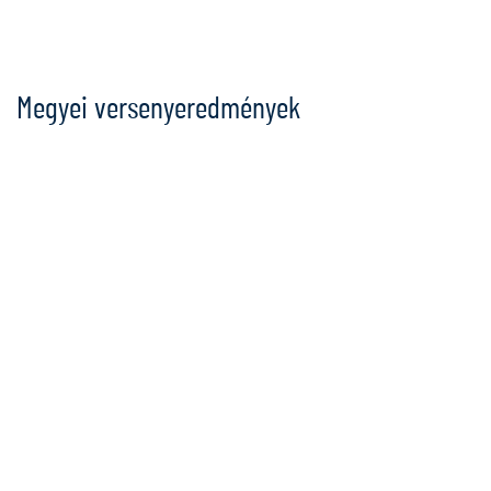
Ugrás
a
tartalomra
Megyei versenyeredmények