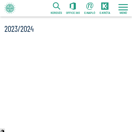
Ugrás
a
KERESÉS
OFFICE 365
E-NAPLÓ
E-KRÉTA
tartalomra
2023/2024
Nagy kontraszt váltása