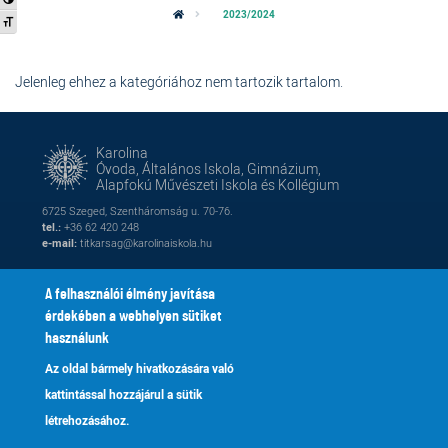
2023/2024
Betűméret váltása
Jelenleg ehhez a kategóriához nem tartozik tartalom.
Karolina
Óvoda, Általános Iskola, Gimnázium,
Alapfokú Művészeti Iskola és Kollégium
6725 Szeged, Szentháromság u. 70-76.
tel.:
+36 62 420 248
e-mail:
titkarsag@karolinaiskola.hu
A felhasználói élmény javítása
érdekében a webhelyen sütiket
FACEBOOK
YOUTUBE
használunk
Az oldal bármely hivatkozására való
Naptár
Kik vagyunk
Lábléc
Footer
kattintással hozzájárul a sütik
Alapítvány
Fenntartónk
2
menu
létrehozásához.
Galéria
Tanároknak