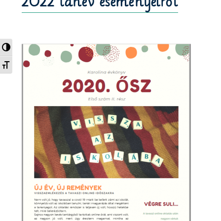
2022 tanév eseményeiről
Nagy kontraszt váltása
Betűméret váltása