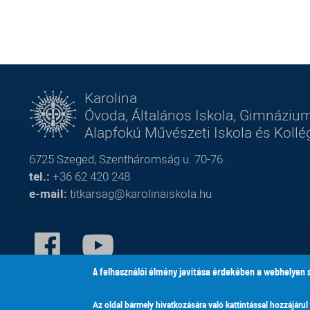
Karolina
Óvoda, Általános Iskola, Gimnázium
Alapfokú Művészeti Iskola és Koll
6725 Szeged, Szentháromság u. 70-76.
tel.:
+36 62 420 248
e-mail:
titkarsag@karolinaiskola.hu
FACEBOOK
YOUTUBE
A felhasználói élmény javítása érdekében a webhelyen 
Az oldal bármely hivatkozására való kattintással hozzájárul
© Karolina Óvoda,