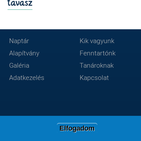
tavasz
Naptár
Kik vagyunk
Lábléc
Footer
Alapítvány
Fenntartónk
Galéria
Tanároknak
2
menu
Adatkezelés
Kapcsolat
Elfogadom
llégium, 2019-2026