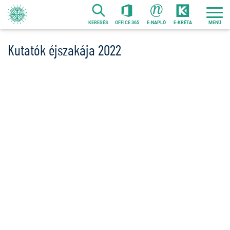
Ugrás
a
KERESÉS
OFFICE 365
E-NAPLÓ
E-KRÉTA
tartalomra
Kutatók éjszakája 2022