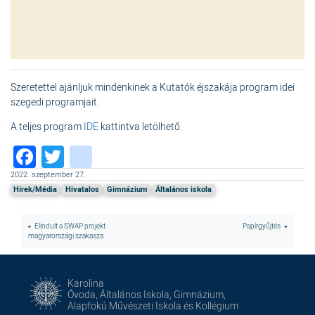
Szeretettel ajánljuk mindenkinek a Kutatók éjszakája program idei
szegedi programjait.
A teljes program
IDE
kattintva letölhető.
Facebook
Twitter
instagram
2022. szeptember 27.
Hírek/Média
Hivatalos
Gimnázium
Általános iskola
Elindult a SWAP projekt
Papírgyűjtés
magyarországi szakasza
Karolina
Óvoda, Általános Iskola, Gimnázium,
Alapfokú Művészeti Iskola és Kollégium