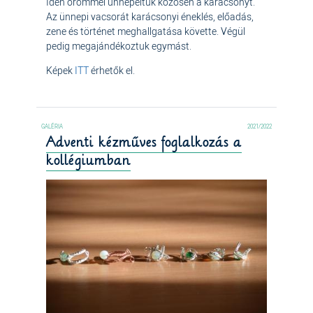
Idén örömmel ünnepeltük közösen a karácsonyt.
Az ünnepi vacsorát karácsonyi éneklés, előadás,
zene és történet meghallgatása követte. Végül
pedig megajándékoztuk egymást.
Képek
ITT
érhetők el.
2021/2022
Adventi kézműves foglalkozás a
kollégiumban