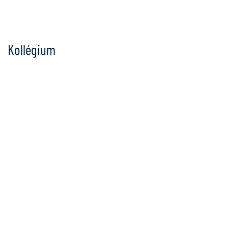
Ugrás
a
tartalomra
Kollégium