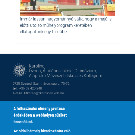
Immár lassan hagyománnyá válik, hogy a majális
előtti utolsó műhelyprogram keretében
ellátogatunk egy fürdőbe...
Karolina
Óvoda, Általános Iskola, Gimnázium,
Alapfokú Művészeti Iskola és Kollégium
6725 Szeged, Szentháromság u. 70-76.
tel.:
+36 62 420 248
e-mail:
titkarsag@karolinaiskola.hu
A felhasználói élmény javítása
érdekében a webhelyen sütiket
FACEBOOK
YOUTUBE
használunk
Az oldal bármely hivatkozására való