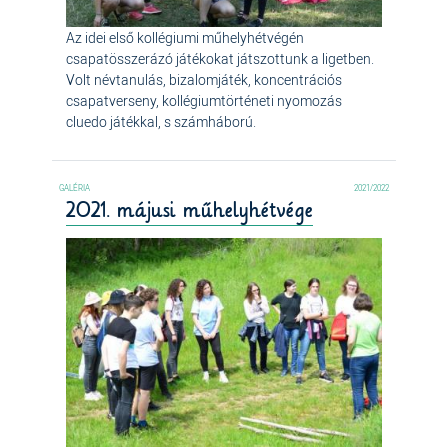
Az idei első kollégiumi műhelyhétvégén
csapatösszerázó játékokat játszottunk a ligetben.
Volt névtanulás, bizalomjáték, koncentrációs
csapatverseny, kollégiumtörténeti nyomozás
cluedo játékkal, s számháború.
2021/2022
2021. májusi műhelyhétvége