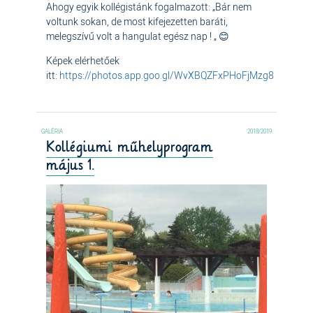
Ahogy egyik kollégistánk fogalmazott: „Bár nem
voltunk sokan, de most kifejezetten baráti,
melegszívű volt a hangulat egész nap ! „ 😊
Képek elérhetőek
itt:
https://photos.app.goo.gl/WvXBQZFxPHoFjMzg8
2018/2019
Kollégiumi műhelyprogram
május 1.