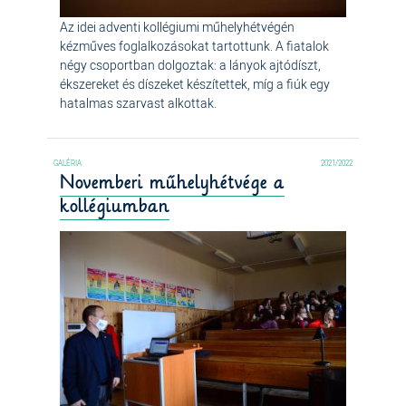
Az idei adventi kollégiumi műhelyhétvégén
kézműves foglalkozásokat tartottunk. A fiatalok
négy csoportban dolgoztak: a lányok ajtódíszt,
ékszereket és díszeket készítettek, míg a fiúk egy
hatalmas szarvast alkottak.
2021/2022
Novemberi műhelyhétvége a
kollégiumban