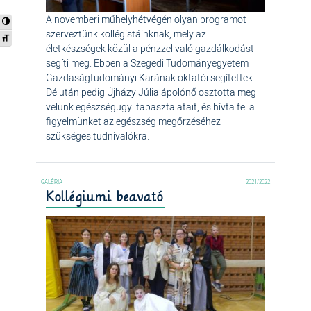
A novemberi műhelyhétvégén olyan programot
Nagy kontraszt váltása
szerveztünk kollégistáinknak, mely az
Betűméret váltása
életkészségek közül a pénzzel való gazdálkodást
segíti meg. Ebben a Szegedi Tudományegyetem
Gazdaságtudományi Karának oktatói segítettek.
Délután pedig Újházy Júlia ápolónő osztotta meg
velünk egészségügyi tapasztalatait, és hívta fel a
figyelmünket az egészség megőrzéséhez
szükséges tudnivalókra.
2021/2022
Kollégiumi beavató